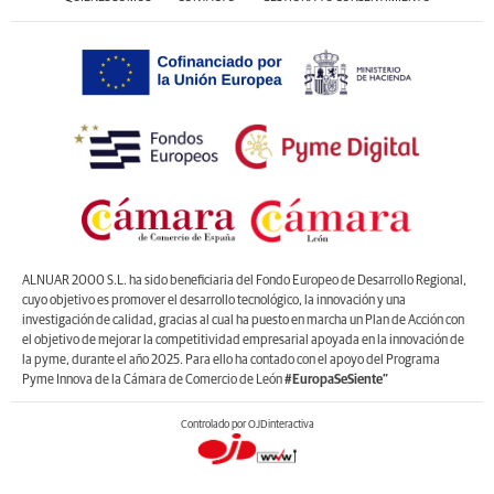
ALNUAR 2000 S.L. ha sido beneficiaria del Fondo Europeo de Desarrollo Regional,
cuyo objetivo es promover el desarrollo tecnológico, la innovación y una
investigación de calidad, gracias al cual ha puesto en marcha un Plan de Acción con
el objetivo de mejorar la competitividad empresarial apoyada en la innovación de
la pyme, durante el año 2025. Para ello ha contado con el apoyo del Programa
Pyme Innova de la Cámara de Comercio de León
#EuropaSeSiente”
Controlado por OJDinteractiva