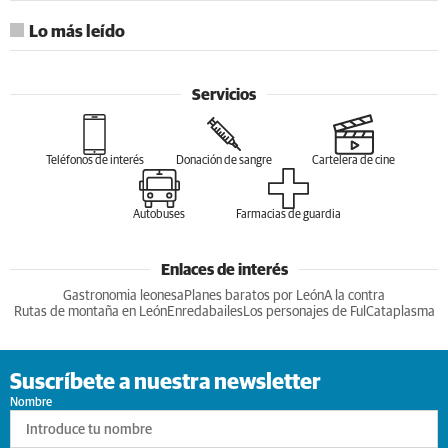
Lo más leído
Servicios
Teléfonos de interés
Donación de sangre
Cartelera de cine
Autobuses
Farmacias de guardia
Enlaces de interés
Gastronomia leonesa
Planes baratos por León
A la contra
Rutas de montaña en León
Enredabailes
Los personajes de Ful
Cataplasma
Suscríbete a nuestra newsletter
Nombre