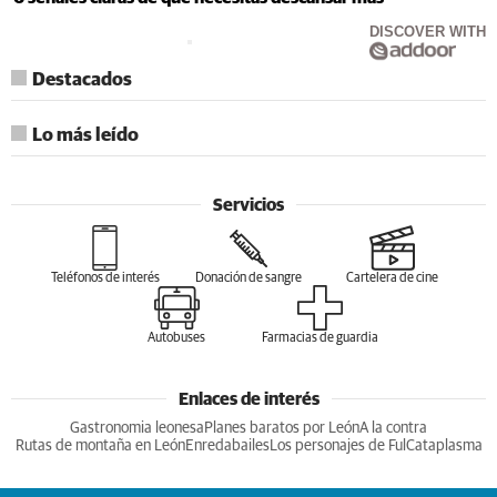
DISCOVER WITH
Destacados
Lo más leído
Servicios
Teléfonos de interés
Donación de sangre
Cartelera de cine
Autobuses
Farmacias de guardia
Enlaces de interés
Gastronomia leonesa
Planes baratos por León
A la contra
Rutas de montaña en León
Enredabailes
Los personajes de Ful
Cataplasma