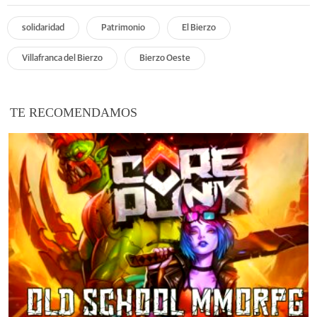
solidaridad
Patrimonio
El Bierzo
Villafranca del Bierzo
Bierzo Oeste
TE RECOMENDAMOS