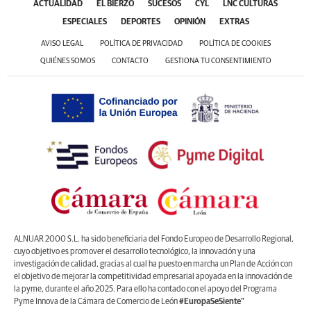
ACTUALIDAD
EL BIERZO
SUCESOS
CYL
LNC CULTURAS
ESPECIALES
DEPORTES
OPINIÓN
EXTRAS
AVISO LEGAL
POLÍTICA DE PRIVACIDAD
POLÍTICA DE COOKIES
QUIÉNES SOMOS
CONTACTO
GESTIONA TU CONSENTIMIENTO
ALNUAR 2000 S.L. ha sido beneficiaria del Fondo Europeo de Desarrollo Regional,
cuyo objetivo es promover el desarrollo tecnológico, la innovación y una
investigación de calidad, gracias al cual ha puesto en marcha un Plan de Acción con
el objetivo de mejorar la competitividad empresarial apoyada en la innovación de
la pyme, durante el año 2025. Para ello ha contado con el apoyo del Programa
Pyme Innova de la Cámara de Comercio de León
#EuropaSeSiente”