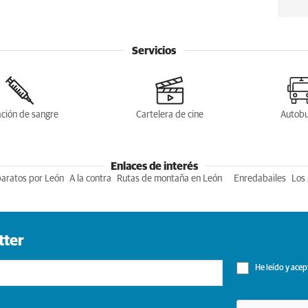
Servicios
ción de sangre
Cartelera de cine
Autob
Enlaces de interés
baratos por León
A la contra
Rutas de montaña en León
Enredabailes
Los 
tter
He leído y acep