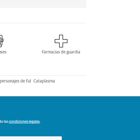
uses
Farmacias de guardia
personajes de Ful
Cataplasma
to las
condiciones legales
.