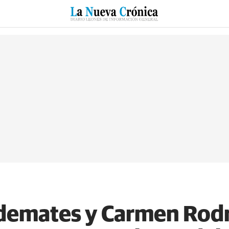
RZO
SUCESOS
CULTURAS
ESPECIALES
DEPORTES
demates y Carmen Rodr