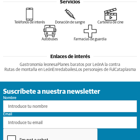
Servicios
Teléfonos de interés
Donación de sangre
Cartelera de cine
Autobuses
Farmacias de guardia
Enlaces de interés
Gastronomia leonesa
Planes baratos por León
A la contra
Rutas de montaña en León
Enredabailes
Los personajes de Ful
Cataplasma
Suscríbete a nuestra newsletter
Nombre
Email