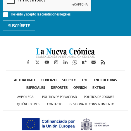
He leído y acepto las
condiciones legales
.
SUSCRÍBETE
ACTUALIDAD
EL BIERZO
SUCESOS
CYL
LNC CULTURAS
ESPECIALES
DEPORTES
OPINIÓN
EXTRAS
AVISO LEGAL
POLÍTICA DE PRIVACIDAD
POLÍTICA DE COOKIES
QUIÉNES SOMOS
CONTACTO
GESTIONA TU CONSENTIMIENTO