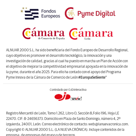
ALNUAR 2000 S.L. ha sido beneficiaria del Fondo Europeo de Desarrollo Regional,
cuyo objetivo es promover el desarrollo tecnológico, la innovación y una
investigación de calidad, gracias al cual ha puesto en marcha un Plan de Acción con
el objetivo de mejorar la competitividad empresarial apoyada en la innovación de
la pyme, durante el año 2025. Para ello ha contado con el apoyo del Programa
Pyme Innova de la Cámara de Comercio de León
#EuropaSeSiente”
Controlado por OJDinteractiva
Registro Mercantil de León, Tomo 1.262, Libro O, Sección 8,Folio 196, Hoja LE
22470. CIF: B-24656373. Domicilio en Plaza de Santo Domingo, número 4, 2º
izquierda, 24001, León. Correo electrónico de contacto: web@lanuevacronica.com.
Copyright © ALNUAR 2000 S.L. (LA NUEVA CRÓNICA). Incluye contenidos de la
empresa, de empresas del grupo o de terceros.