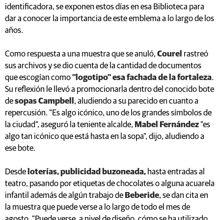
identificadora, se exponen estos días en esa Biblioteca para
dar a conocer la importancia de este emblema a lo largo de los
años.
Como respuesta a una muestra que se anuló,
Courel
rastreó
sus archivos y se dio cuenta de la cantidad de documentos
que escogían como
"logotipo" esa fachada de la fortaleza
.
Su reflexión le llevó a promocionarla dentro del conocido bote
de
sopas Campbell
, aludiendo a su parecido en cuanto a
repercusión. "Es algo icónico, uno de los grandes símbolos de
la ciudad", aseguró la teniente alcalde,
Mabel Fernández
"es
algo tan icónico que está hasta en la sopa", dijo, aludiendo a
ese bote.
Desde
loterías, publicidad buzoneada,
hasta entradas al
teatro, pasando por etiquetas de chocolates o alguna acuarela
infantil además de algún trabajo de
Beberide
, se dan cita en
la muestra que puede verse a lo largo de todo el mes de
agosto. "Puede verse, a nivel de diseño, cómo se ha utilizado