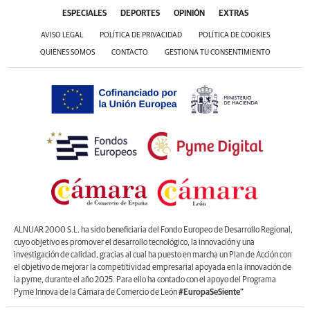
ESPECIALES
DEPORTES
OPINIÓN
EXTRAS
AVISO LEGAL
POLÍTICA DE PRIVACIDAD
POLÍTICA DE COOKIES
QUIÉNES SOMOS
CONTACTO
GESTIONA TU CONSENTIMIENTO
ALNUAR 2000 S.L. ha sido beneficiaria del Fondo Europeo de Desarrollo Regional,
cuyo objetivo es promover el desarrollo tecnológico, la innovación y una
investigación de calidad, gracias al cual ha puesto en marcha un Plan de Acción con
el objetivo de mejorar la competitividad empresarial apoyada en la innovación de
la pyme, durante el año 2025. Para ello ha contado con el apoyo del Programa
Pyme Innova de la Cámara de Comercio de León
#EuropaSeSiente”