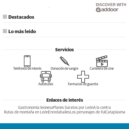
DISCOVER WITH
Destacados
Lo más leído
Servicios
Teléfonos de interés
Donación de sangre
Cartelera de cine
Autobuses
Farmacias de guardia
Enlaces de interés
Gastronomia leonesa
Planes baratos por León
A la contra
Rutas de montaña en León
Enredabailes
Los personajes de Ful
Cataplasma