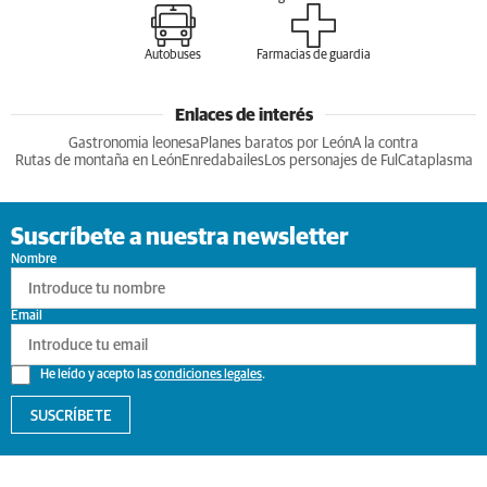
Autobuses
Farmacias de guardia
Enlaces de interés
Gastronomia leonesa
Planes baratos por León
A la contra
Rutas de montaña en León
Enredabailes
Los personajes de Ful
Cataplasma
Suscríbete a nuestra newsletter
Nombre
Email
He leído y acepto las
condiciones legales
.
SUSCRÍBETE