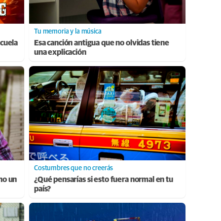
Tu memoria y la música
cuela
Esa canción antigua que no olvidas tiene
una explicación
Costumbres que no creerás
ino un
¿Qué pensarías si esto fuera normal en tu
país?