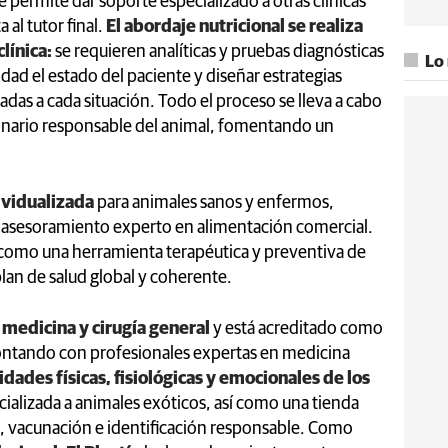
 permite dar soporte especializado a otras clínicas
 al tutor final.
El abordaje nutricional se realiza
línica:
se requieren analíticas y pruebas diagnósticas
Lo
dad el estado del paciente y diseñar estrategias
adas a cada situación. Todo el proceso se lleva a cabo
rinario responsable del animal, fomentando un
ividualizada
para animales sanos y enfermos,
y asesoramiento experto en alimentación comercial.
 como una herramienta terapéutica y preventiva de
lan de salud global y coherente.
 medicina y cirugía general
y está acreditado como
 contando con profesionales expertas en medicina
idades físicas, fisiológicas y emocionales de los
cializada a animales exóticos, así como una tienda
, vacunación e identificación responsable. Como