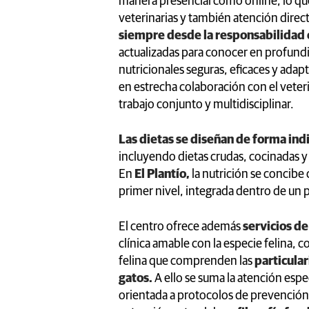
manera presencial como online, lo que
veterinarias y también atención directa
siempre desde la responsabilidad c
actualizadas para conocer en profundi
nutricionales seguras, eficaces y adapt
en estrecha colaboración con el vete
trabajo conjunto y multidisciplinar.
Las dietas se diseñan de forma ind
incluyendo dietas crudas, cocinadas 
En
El Plantío,
la nutrición se concibe
primer nivel, integrada dentro de un p
El centro ofrece además
servicios de
clínica amable con la especie felina,
felina que comprenden las
particular
gatos.
A ello se suma la atención espe
orientada a protocolos de prevención