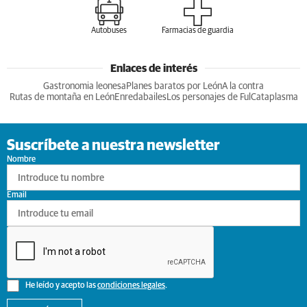
Autobuses
Farmacias de guardia
Enlaces de interés
Gastronomia leonesa
Planes baratos por León
A la contra
Rutas de montaña en León
Enredabailes
Los personajes de Ful
Cataplasma
Suscríbete a nuestra newsletter
Nombre
Email
He leído y acepto las
condiciones legales
.