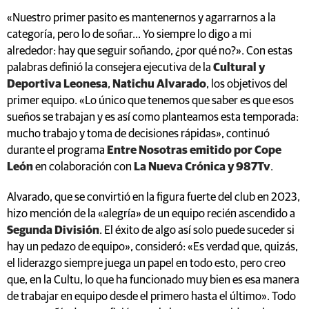
«Nuestro primer pasito es mantenernos y agarrarnos a la
categoría, pero lo de soñar... Yo siempre lo digo a mi
alrededor: hay que seguir soñando, ¿por qué no?». Con estas
palabras definió la consejera ejecutiva de la
Cultural y
Deportiva Leonesa
,
Natichu Alvarado
, los objetivos del
primer equipo. «Lo único que tenemos que saber es que esos
sueños se trabajan y es así como planteamos esta temporada:
mucho trabajo y toma de decisiones rápidas», continuó
durante el programa
Entre Nosotras emitido por Cope
León
en colaboración con
La Nueva Crónica y 987Tv
.
Alvarado, que se convirtió en la figura fuerte del club en 2023,
hizo mención de la «alegría» de un equipo recién ascendido a
Segunda División
. El éxito de algo así solo puede suceder si
hay un pedazo de equipo», consideró: «Es verdad que, quizás,
el liderazgo siempre juega un papel en todo esto, pero creo
que, en la Cultu, lo que ha funcionado muy bien es esa manera
de trabajar en equipo desde el primero hasta el último». Todo