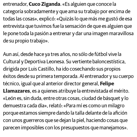
entrenador,
Cuco Ziganda
. «Es alguien que conoce la
categoría sobradamente y que ama su trabajo por encima de
todas las cosas», explicó: «Quizás lo que más me gustó de esa
entrevista que tuvimos fue la sensación de que es alguien que
le pone toda la pasión a entrenar y dar una imagen maravillosa
de su propio trabajo».
Aun así, desde hace ya tres años, no sólo de fútbol vive la
Cultural y Deportiva Leonesa. Su vertiente baloncestística,
dirigida por Luis Castillo, ha ido cosechando sus propios
éxitos desde su primera temporada. Al entrenador y su cuerpo
técnico, igual que al anterior director general,
Felipe
Llamazares
, es a quienes atribuye la entrevistada el mérito.
«León es, sin duda, entre otras cosas, ciudad de básquet y lo
demuestra cada día», relató: «Para mí es como un milagro
porque estamos siempre dando la talla delante de la afición
con unos guerreros que se dejan la piel, haciendo cosas que
parecen imposibles con los presupuestos que manejamos».