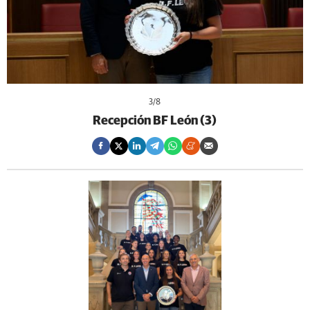
3
/8
Recepción BF León (3)