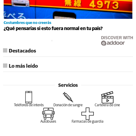
Costumbres que no creerás
¿Qué pensarías si esto fuera normal en tu país?
DISCOVER WITH
Destacados
Lo más leído
Servicios
Teléfonos de interés
Donación de sangre
Cartelera de cine
Autobuses
Farmacias de guardia