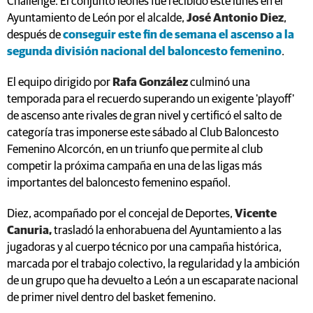
Challenge. El conjunto leonés fue recibido este lunes en el
Ayuntamiento de León por el alcalde,
José Antonio Diez
,
después de
conseguir este fin de semana el ascenso a la
segunda división nacional del baloncesto femenino
.
El equipo dirigido por
Rafa González
culminó una
temporada para el recuerdo superando un exigente 'playoff'
de ascenso ante rivales de gran nivel y certificó el salto de
categoría tras imponerse este sábado al Club Baloncesto
Femenino Alcorcón, en un triunfo que permite al club
competir la próxima campaña en una de las ligas más
importantes del baloncesto femenino español.
Diez, acompañado por el concejal de Deportes,
Vicente
Canuria,
trasladó la enhorabuena del Ayuntamiento a las
jugadoras y al cuerpo técnico por una campaña histórica,
marcada por el trabajo colectivo, la regularidad y la ambición
de un grupo que ha devuelto a León a un escaparate nacional
de primer nivel dentro del basket femenino.