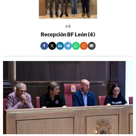
4
/8
Recepción BF León (4)