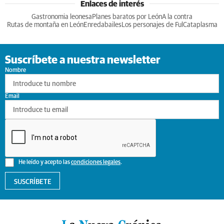
Enlaces de interés
Gastronomia leonesa
Planes baratos por León
A la contra
Rutas de montaña en León
Enredabailes
Los personajes de Ful
Cataplasma
Suscríbete a nuestra newsletter
Nombre
Email
He leído y acepto las
condiciones legales
.
SUSCRÍBETE