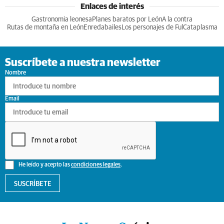
Enlaces de interés
Gastronomia leonesa
Planes baratos por León
A la contra
Rutas de montaña en León
Enredabailes
Los personajes de Ful
Cataplasma
Suscríbete a nuestra newsletter
Nombre
Email
He leído y acepto las
condiciones legales
.
SUSCRÍBETE