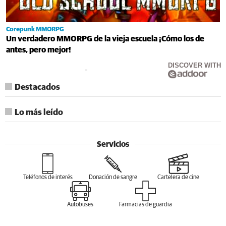
Corepunk MMORPG
Un verdadero MMORPG de la vieja escuela ¡Cómo los de
antes, pero mejor!
DISCOVER WITH
Destacados
Lo más leído
Servicios
Teléfonos de interés
Donación de sangre
Cartelera de cine
Autobuses
Farmacias de guardia