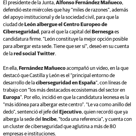
El presidente de la Junta,
Alfonso Fernández Mañueco
,
defendió este miércoles que hay “miles de razones”, además
del apoyo institucional y de la sociedad civil, para que la
ciudad de
León albergue el Centro Europeo de
Ciberseguridad
, para el que la capital del
Bernesga
es
candidatura firme. “León constituye la mejor opción posible
para albergar esta sede. Tiene que ser sí”, deseó en su cuenta
de la
red social Twitter
.
En ella,
Fernández Mañueco
acompañó un video, en la que
destacó que Castilla y León es el “principal entorno de
desarrollo de la
ciberseguridad en España
”, con líneas de
trabajo con “los más destacados ecosistemas del sector en
Europa
”. Por ello, incidió en que la candidatura leonesa es la
“más idónea para albergar este centro”. “Le va como anillo del
dedo”, sentenció el jefe del
Ejecutivo
, quien recordó que ya
alberga la sede del
Incibe
, “toda una referencia”, y cuenta con
un cluster de ciberseguridad que aglutina a más de 80
empresas e instituciones.