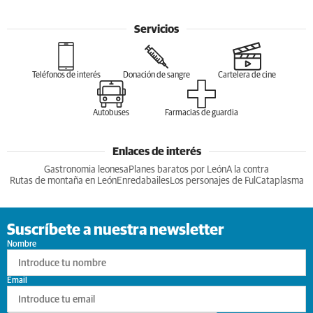
Servicios
Teléfonos de interés
Donación de sangre
Cartelera de cine
Autobuses
Farmacias de guardia
Enlaces de interés
Gastronomia leonesa
Planes baratos por León
A la contra
Rutas de montaña en León
Enredabailes
Los personajes de Ful
Cataplasma
Suscríbete a nuestra newsletter
Nombre
Email