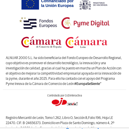
ALNUAR 2000 S.L. ha sido beneficiaria del Fondo Europeo de Desarrollo Regional,
cuyo objetivo es promover el desarrollo tecnológico, la innovación y una
investigación de calidad, gracias al cual ha puesto en marcha un Plan de Acción con
el objetivo de mejorar la competitividad empresarial apoyada en la innovación de
la pyme, durante el año 2025. Para ello ha contado con el apoyo del Programa
Pyme Innova de la Cámara de Comercio de León
#EuropaSeSiente”
Controlado por OJDinteractiva
Registro Mercantil de León, Tomo 1.262, Libro O, Sección 8,Folio 196, Hoja LE
22470. CIF: B-24656373. Domicilio en Plaza de Santo Domingo, número 4, 2º
izquierda, 24001, León. Correo electrónico de contacto: web@lanuevacronica.com.