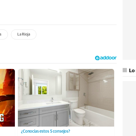
s
La Rioja
Lo
¿Conocías estos 5 consejos?