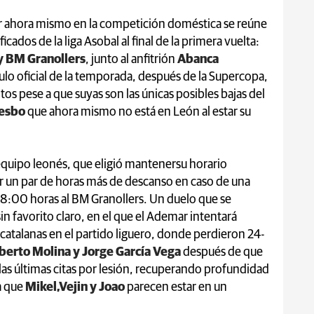
r ahora mismo en la competición doméstica se reúne
cados de la liga Asobal al final de la primera vuelta:
y BM Granollers
, junto al anfitrión
Abanca
ulo oficial de la temporada, después de la Supercopa,
os pese a que suyas son las únicas posibles bajas del
esbo
que ahora mismo no está en León al estar su
 equipo leonés, que eligió mantenersu horario
ar un par de horas más de descanso en caso de una
s 18:00 horas al BM Granollers. Un duelo que se
 favorito claro, en el que el Ademar intentará
s catalanas en el partido liguero, donde perdieron 24-
berto Molina y Jorge García Vega
después de que
las últimas citas por lesión, recuperando profundidad
a que
Mikel,Vejin y Joao
parecen estar en un