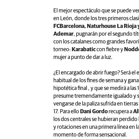
El mejor espectáculo que se puede ve
en León, donde los tres primeros clasifi
FCBarcelona, Naturhouse La Rioja 
Ademar
, pugnarán por el segundo tít
con los catalanes como grandes favorit
torneo:
Karabatic
con fiebre y
Nodd
mujer a punto de dar a luz.
¿El encargado de abrir fuego? Será el
habitual de los fines de semana y gan
hipotética final , y que se medirá a la
presume tremendamente igualado y sin
vengarse de la paliza sufrida en tierra
17. Para ello
Dani Gordo
recupera a
Al
los dos centrales se hubieran perdido 
y rotaciones en una primera línea en l
momento de forma sensacional.