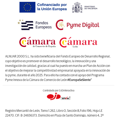
ALNUAR 2000 S.L. ha sido beneficiaria del Fondo Europeo de Desarrollo Regional,
cuyo objetivo es promover el desarrollo tecnológico, la innovación y una
investigación de calidad, gracias al cual ha puesto en marcha un Plan de Acción con
el objetivo de mejorar la competitividad empresarial apoyada en la innovación de
la pyme, durante el año 2025. Para ello ha contado con el apoyo del Programa
Pyme Innova de la Cámara de Comercio de León
#EuropaSeSiente”
Controlado por OJDinteractiva
Registro Mercantil de León, Tomo 1.262, Libro O, Sección 8,Folio 196, Hoja LE
22470. CIF: B-24656373. Domicilio en Plaza de Santo Domingo, número 4, 2º