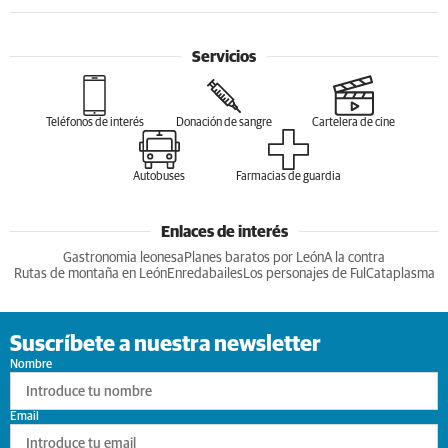
Servicios
Teléfonos de interés
Donación de sangre
Cartelera de cine
Autobuses
Farmacias de guardia
Enlaces de interés
Gastronomia leonesa
Planes baratos por León
A la contra
Rutas de montaña en León
Enredabailes
Los personajes de Ful
Cataplasma
Suscríbete a nuestra newsletter
Nombre
Email