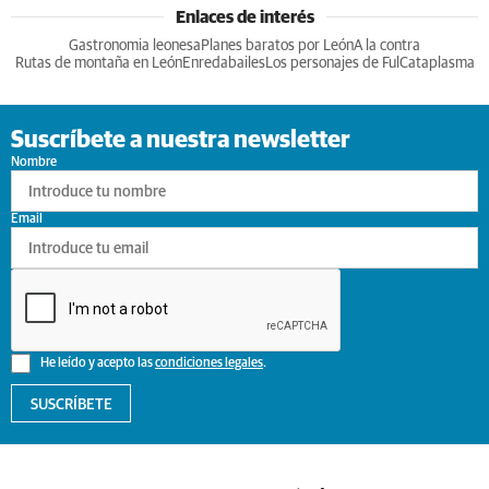
Enlaces de interés
Gastronomia leonesa
Planes baratos por León
A la contra
Rutas de montaña en León
Enredabailes
Los personajes de Ful
Cataplasma
Suscríbete a nuestra newsletter
Nombre
Email
He leído y acepto las
condiciones legales
.
SUSCRÍBETE