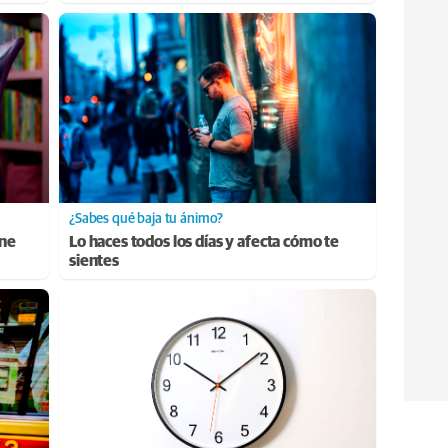
¿Sabes qué baja tu ánimo?
ene
Lo haces todos los días y afecta cómo te
sientes