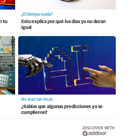
¿El tiempo vuela?
n tu
Esto explica por qué los días ya no duran
igual
No eran tan locas
¿Sabías que algunas predicciones ya se
cumplieron?
DISCOVER WITH