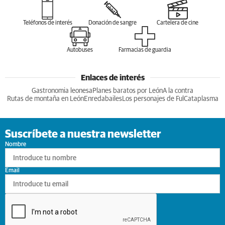
Teléfonos de interés
Donación de sangre
Cartelera de cine
Autobuses
Farmacias de guardia
Enlaces de interés
Gastronomia leonesa
Planes baratos por León
A la contra
Rutas de montaña en León
Enredabailes
Los personajes de Ful
Cataplasma
Suscríbete a nuestra newsletter
Nombre
Email