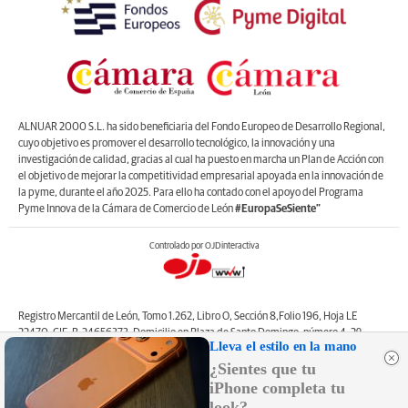
ALNUAR 2000 S.L. ha sido beneficiaria del Fondo Europeo de Desarrollo Regional,
cuyo objetivo es promover el desarrollo tecnológico, la innovación y una
investigación de calidad, gracias al cual ha puesto en marcha un Plan de Acción con
el objetivo de mejorar la competitividad empresarial apoyada en la innovación de
la pyme, durante el año 2025. Para ello ha contado con el apoyo del Programa
Pyme Innova de la Cámara de Comercio de León
#EuropaSeSiente”
Controlado por OJDinteractiva
Registro Mercantil de León, Tomo 1.262, Libro O, Sección 8,Folio 196, Hoja LE
22470. CIF: B-24656373. Domicilio en Plaza de Santo Domingo, número 4, 2º
Lleva el estilo en la mano
izquierda, 24001, León. Correo electrónico de contacto: web@lanuevacronica.com.
¿Sientes que tu
Copyright © ALNUAR 2000 S.L. (LA NUEVA CRÓNICA). Incluye contenidos de la
empresa, de empresas del grupo o de terceros.
iPhone completa tu
look?