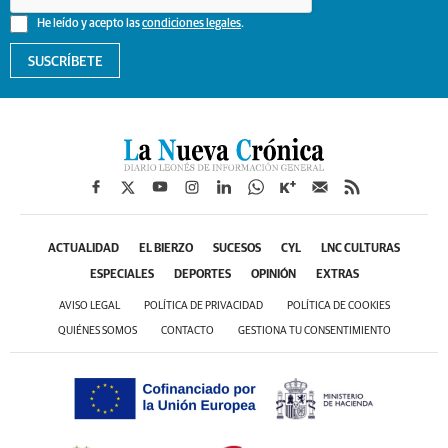
He leído y acepto las
condiciones legales
.
SUSCRÍBETE
ACTUALIDAD
EL BIERZO
SUCESOS
CYL
LNC CULTURAS
ESPECIALES
DEPORTES
OPINIÓN
EXTRAS
AVISO LEGAL
POLÍTICA DE PRIVACIDAD
POLÍTICA DE COOKIES
QUIÉNES SOMOS
CONTACTO
GESTIONA TU CONSENTIMIENTO