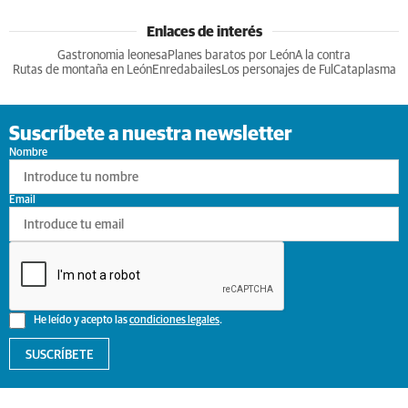
Enlaces de interés
Gastronomia leonesa
Planes baratos por León
A la contra
Rutas de montaña en León
Enredabailes
Los personajes de Ful
Cataplasma
Suscríbete a nuestra newsletter
Nombre
Email
He leído y acepto las
condiciones legales
.
SUSCRÍBETE