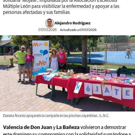
solidaria ‘Mójate’, impulsada por la Asociación Esclerosis
Múltiple León para visibilizar la enfermedad y apoyar a las
personas afectadas y sus familias
Alejandro Rodríguez
07/07/2026
Actualizado a 07/07/2026
Donata Álvarez apoyando la campaña en las piscinas coyantinas. | L.N.C.
Valencia de Don Juan
y
La Bañeza
volvieron a demostrar
este domingo su compromiso con la solidaridad sumándose a