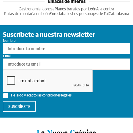
Enlaces de interés
Gastronomia leonesa
Planes baratos por León
A la contra
Rutas de montaña en León
Enredabailes
Los personajes de Ful
Cataplasma
Suscríbete a nuestra newsletter
Nombre
Email
He leído y acepto las
condiciones legales
.
SUSCRÍBETE