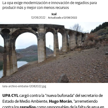
La opa exige modernización e innovación de regadíos para
producir más y mejor con menos recursos
Ical
12/08/2022
Actualizado a 12/08/2022
luna-archivo-embalse-12082022.jpg
UPA CYL
cargó contra la "nueva bufonada" del secretario de
Estado de Medio Ambiente,
Hugo Morán
, "arremetiendo
contra los
regadíos
como responsables de la falta de agua en