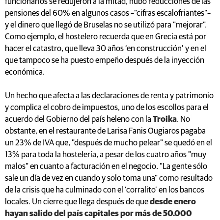
funcionarios se redujeron a la mitad, hubo reducciones de las
pensiones del 60% en algunos casos –"cifras escalofriantes"–
y el dinero que llegó de Bruselas no se utilizó para "mejorar".
Como ejemplo, el hostelero recuerda que en Grecia está por
hacer el catastro, que lleva 30 años ‘en construcción’ y en el
que tampoco se ha puesto empeño después de la inyección
económica.
Un hecho que afecta a las declaraciones de renta y patrimonio
y complica el cobro de impuestos, uno de los escollos para el
acuerdo del Gobierno del país heleno con la
Troika
. No
obstante, en el restaurante de Larisa Fanis Ougiaros pagaba
un 23% de IVA que, "después de mucho pelear" se quedó en el
13% para toda la hostelería, a pesar de los cuatro años "muy
malos" en cuanto a facturación en el negocio. "La gente sólo
sale un día de vez en cuando y solo toma una" como resultado
de la crisis que ha culminado con el ‘corralito’ en los bancos
locales. Un cierre que llega después de que
desde enero
hayan salido del país capitales por más de 50.000