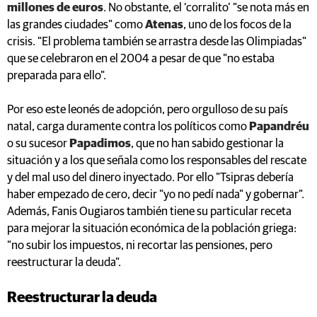
millones de euros
. No obstante, el ‘corralito’ "se nota más en
las grandes ciudades" como
Atenas
, uno de los focos de la
crisis. "El problema también se arrastra desde las Olimpiadas"
que se celebraron en el 2004 a pesar de que "no estaba
preparada para ello".
Por eso este leonés de adopción, pero orgulloso de su país
natal, carga duramente contra los políticos como
Papandréu
o su sucesor
Papadimos
, que no han sabido gestionar la
situación y a los que señala como los responsables del rescate
y del mal uso del dinero inyectado. Por ello "Tsipras debería
haber empezado de cero, decir "yo no pedí nada" y gobernar".
Además, Fanis Ougiaros también tiene su particular receta
para mejorar la situación económica de la población griega:
"no subir los impuestos, ni recortar las pensiones, pero
reestructurar la deuda".
Reestructurar la deuda