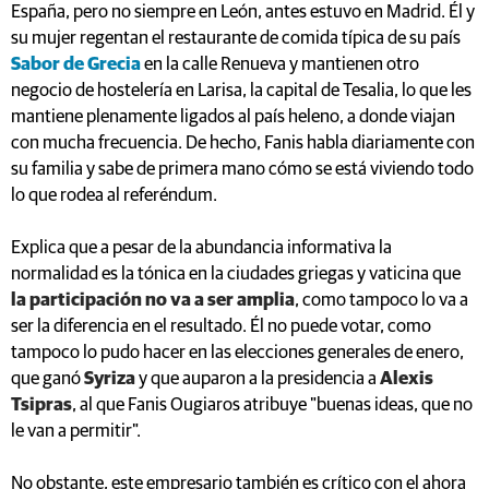
España, pero no siempre en León, antes estuvo en Madrid. Él y
su mujer regentan el restaurante de comida típica de su país
Sabor de Grecia
en la calle Renueva y mantienen otro
negocio de hostelería en Larisa, la capital de Tesalia, lo que les
mantiene plenamente ligados al país heleno, a donde viajan
con mucha frecuencia. De hecho, Fanis habla diariamente con
su familia y sabe de primera mano cómo se está viviendo todo
lo que rodea al referéndum.
Explica que a pesar de la abundancia informativa la
normalidad es la tónica en la ciudades griegas y vaticina que
la participación no va a ser amplia
, como tampoco lo va a
ser la diferencia en el resultado. Él no puede votar, como
tampoco lo pudo hacer en las elecciones generales de enero,
que ganó
Syriza
y que auparon a la presidencia a
Alexis
Tsipras
, al que Fanis Ougiaros atribuye "buenas ideas, que no
le van a permitir".
No obstante, este empresario también es crítico con el ahora