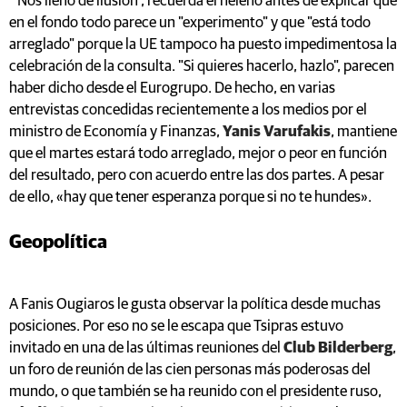
"Nos llenó de ilusión", recuerda el heleno antes de explicar que
en el fondo todo parece un "experimento" y que "está todo
arreglado" porque la UE tampoco ha puesto impedimentosa la
celebración de la consulta. "Si quieres hacerlo, hazlo", parecen
haber dicho desde el Eurogrupo. De hecho, en varias
entrevistas concedidas recientemente a los medios por el
ministro de Economía y Finanzas,
Yanis Varufakis
, mantiene
que el martes estará todo arreglado, mejor o peor en función
del resultado, pero con acuerdo entre las dos partes. A pesar
de ello, «hay que tener esperanza porque si no te hundes».
Geopolítica
A Fanis Ougiaros le gusta observar la política desde muchas
posiciones. Por eso no se le escapa que Tsipras estuvo
invitado en una de las últimas reuniones del
Club Bilderberg
,
un foro de reunión de las cien personas más poderosas del
mundo, o que también se ha reunido con el presidente ruso,