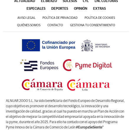
ACTUALIDAD
EL BIERZO
SUCESOS
CYL
LNC CULTURAS
ESPECIALES
DEPORTES
OPINIÓN
EXTRAS
AVISO LEGAL
POLÍTICA DE PRIVACIDAD
POLÍTICA DE COOKIES
QUIÉNES SOMOS
CONTACTO
GESTIONA TU CONSENTIMIENTO
ALNUAR 2000 S.L. ha sido beneficiaria del Fondo Europeo de Desarrollo Regional,
cuyo objetivo es promover el desarrollo tecnológico, la innovación y una
investigación de calidad, gracias al cual ha puesto en marcha un Plan de Acción con
el objetivo de mejorar la competitividad empresarial apoyada en la innovación de
la pyme, durante el año 2025. Para ello ha contado con el apoyo del Programa
Pyme Innova de la Cámara de Comercio de León
#EuropaSeSiente”