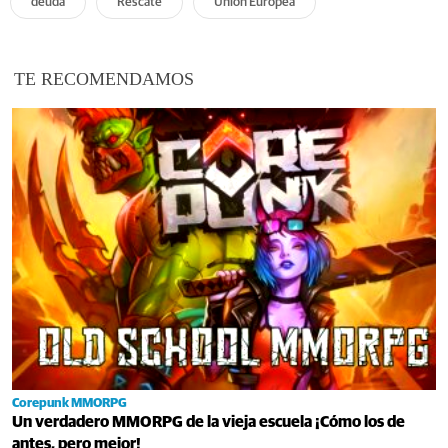
deuda
Rescate
Unión Europea
TE RECOMENDAMOS
Corepunk MMORPG
Un verdadero MMORPG de la vieja escuela ¡Cómo los de
antes, pero mejor!