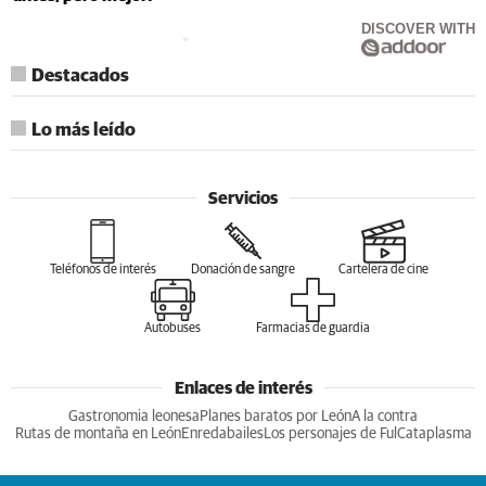
DISCOVER WITH
Destacados
Lo más leído
Servicios
Teléfonos de interés
Donación de sangre
Cartelera de cine
Autobuses
Farmacias de guardia
Enlaces de interés
Gastronomia leonesa
Planes baratos por León
A la contra
Rutas de montaña en León
Enredabailes
Los personajes de Ful
Cataplasma