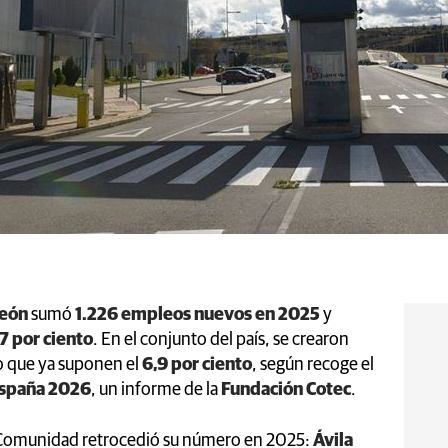
León
sumó
1.226 empleos nuevos en 2025
y
7 por ciento
. En el conjunto del país, se crearon
lo que ya suponen el
6,9 por ciento
, según recoge el
España 2026
, un informe de la
Fundación Cotec
.
a Comunidad retrocedió su número en 2025:
Ávila