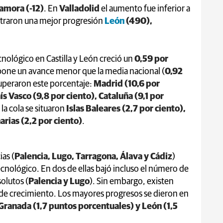
Zamora (-12)
. En
Valladolid
el aumento fue inferior a
straron una mejor progresión
León
(490),
cnológico en Castilla y León creció un
0,59 por
upone un avance menor que la media nacional (
0,92
superaron este porcentaje:
Madrid (10,6 por
ís Vasco (9,8 por ciento), Cataluña (9,1 por
A la cola se situaron
Islas Baleares (2,7 por ciento),
rias (2,2 por ciento)
.
as (
Palencia, Lugo, Tarragona, Álava y Cádiz
)
nológico. En dos de ellas bajó incluso el número de
olutos (
Palencia y Lugo
). Sin embargo, existen
s de crecimiento. Los mayores progresos se dieron en
Granada (1,7 puntos porcentuales) y León (1,5