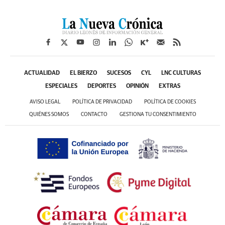
ACTUALIDAD
EL BIERZO
SUCESOS
CYL
LNC CULTURAS
ESPECIALES
DEPORTES
OPINIÓN
EXTRAS
AVISO LEGAL
POLÍTICA DE PRIVACIDAD
POLÍTICA DE COOKIES
QUIÉNES SOMOS
CONTACTO
GESTIONA TU CONSENTIMIENTO