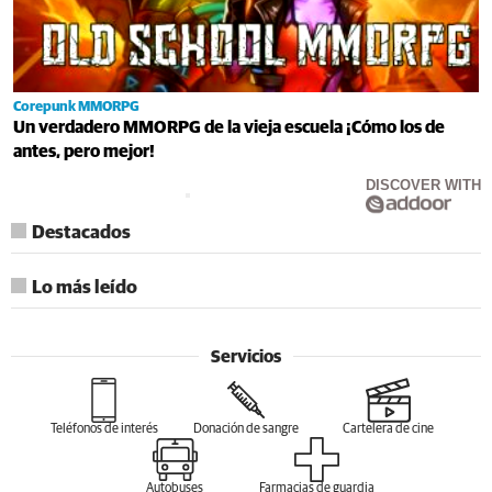
Corepunk MMORPG
Un verdadero MMORPG de la vieja escuela ¡Cómo los de
antes, pero mejor!
DISCOVER WITH
Destacados
Lo más leído
Servicios
Teléfonos de interés
Donación de sangre
Cartelera de cine
Autobuses
Farmacias de guardia