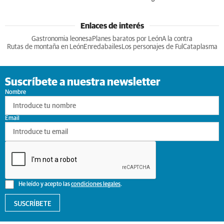
Enlaces de interés
Gastronomia leonesa
Planes baratos por León
A la contra
Rutas de montaña en León
Enredabailes
Los personajes de Ful
Cataplasma
Suscríbete a nuestra newsletter
Nombre
Email
He leído y acepto las
condiciones legales
.
SUSCRÍBETE