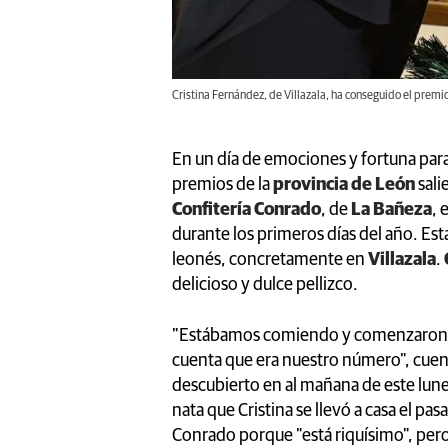
Cristina Fernández, de Villazala, ha conseguido el premi
En un día de emociones y fortuna para 
premios de la
provincia de León
sali
Confitería Conrado
, de
La Bañeza
, 
durante los primeros días del año. Esta
leonés, concretamente en
Villazala
.
delicioso y dulce pellizco.
"Estábamos comiendo y comenzaron a sa
cuenta que era nuestro número", cuen
descubierto en al mañana de este lune
nata que Cristina se llevó a casa el p
Conrado porque "está riquísimo", pero