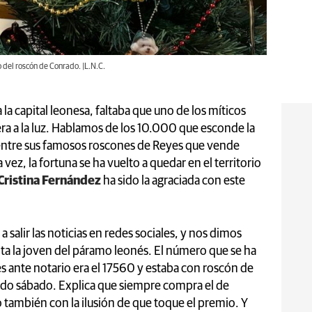
o del roscón de Conrado. |L.N.C.
la capital leonesa, faltaba que uno de los míticos
era a la luz. Hablamos de los 10.000 que esconde la
entre sus famosos roscones de Reyes que vende
 vez, la fortuna se ha vuelto a quedar en el territorio
Cristina Fernández
ha sido la agraciada con este
lir las noticias en redes sociales, y nos dimos
ta la joven del páramo leonés. El número que se ha
s ante notario era el 17560 y estaba con roscón de
asado sábado. Explica que siempre compra el de
 también con la ilusión de que toque el premio. Y