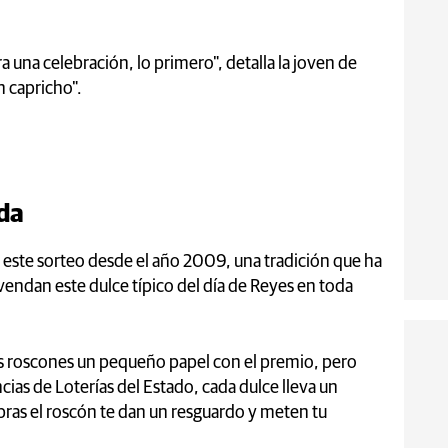
 una celebración, lo primero", detalla la joven de
ún capricho".
da
o este sorteo desde el año 2009, una tradición que ha
endan este dulce típico del día de Reyes en toda
os roscones un pequeño papel con el premio, pero
ias de Loterías del Estado, cada dulce lleva un
as el roscón te dan un resguardo y meten tu