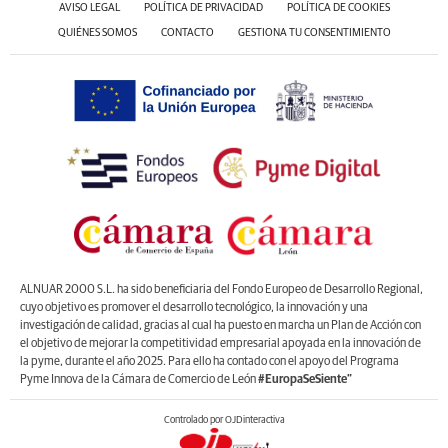
AVISO LEGAL
POLÍTICA DE PRIVACIDAD
POLÍTICA DE COOKIES
QUIÉNES SOMOS
CONTACTO
GESTIONA TU CONSENTIMIENTO
ALNUAR 2000 S.L. ha sido beneficiaria del Fondo Europeo de Desarrollo Regional,
cuyo objetivo es promover el desarrollo tecnológico, la innovación y una
investigación de calidad, gracias al cual ha puesto en marcha un Plan de Acción con
el objetivo de mejorar la competitividad empresarial apoyada en la innovación de
la pyme, durante el año 2025. Para ello ha contado con el apoyo del Programa
Pyme Innova de la Cámara de Comercio de León
#EuropaSeSiente”
Controlado por OJDinteractiva