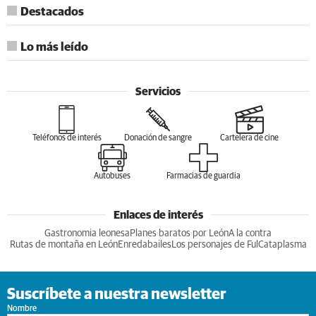
Destacados
Lo más leído
Servicios
Teléfonos de interés
Donación de sangre
Cartelera de cine
Autobuses
Farmacias de guardia
Enlaces de interés
Gastronomia leonesa
Planes baratos por León
A la contra
Rutas de montaña en León
Enredabailes
Los personajes de Ful
Cataplasma
Suscríbete a nuestra newsletter
Nombre