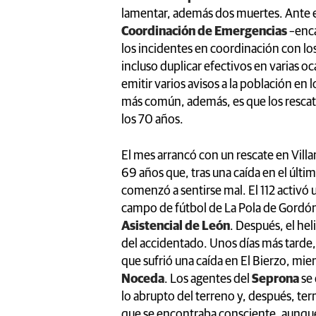
lamentar, además dos muertes. Ante e
Coordinación de Emergencias
–enca
los incidentes en coordinación con los
incluso duplicar efectivos en varias oc
emitir varios avisos a la población en
más común, además, es que los rescat
los 70 años.
El mes arrancó con un rescate en Villa
69 años que, tras una caída en el últim
comenzó a sentirse mal. El 112 activó 
campo de fútbol de La Pola de Gordó
Asistencial de León
. Después, el he
del accidentado. Unos días más tarde, 
que sufrió una caída en El Bierzo, mien
Noceda
. Los agentes del
Seprona
se 
lo abrupto del terreno y, después, ter
que se encontraba consciente, aunque 