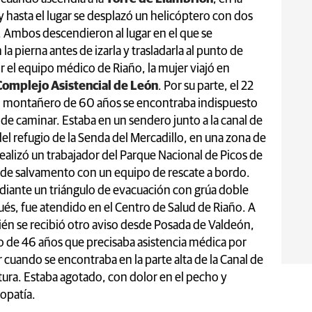
 hasta el lugar se desplazó un helicóptero con dos
 Ambos descendieron al lugar en el que se
la pierna antes de izarla y trasladarla al punto de
r el equipo médico de Riaño, la mujer viajó en
Complejo Asistencial de León
. Por su parte, el 22
 un montañero de 60 años se encontraba indispuesto
de caminar. Estaba en un sendero junto a la canal de
el refugio de la Senda del Mercadillo, en una zona de
a realizó un trabajador del Parque Nacional de Picos de
o de salvamento con un equipo de rescate a bordo.
mediante un triángulo de evacuación con grúa doble
ués, fue atendido en el Centro de Salud de Riaño. A
ién se recibió otro aviso desde Posada de Valdeón,
o de 46 años que precisaba asistencia médica por
r cuando se encontraba en la parte alta de la Canal de
tura. Estaba agotado, con dolor en el pecho y
iopatía.