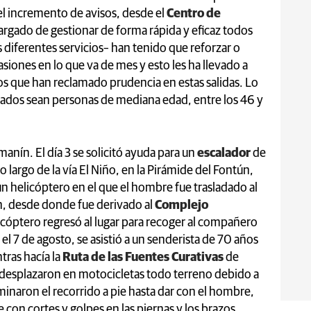
l incremento de avisos, desde el
Centro de
rgado de gestionar de forma rápida y eficaz todos
 diferentes servicios– han tenido que reforzar o
asiones en lo que va de mes y esto les ha llevado a
 los que han reclamado prudencia en estas salidas. Lo
ados sean personas de mediana edad, entre los 46 y
manín. El día 3 se solicitó ayuda para un
escalador
de
o largo de la vía El Niño, en la Pirámide del Fontún,
un helicóptero en el que el hombre fue trasladado al
n, desde donde fue derivado al
Complejo
licóptero regresó al lugar para recoger al compañero
el 7 de agosto, se asistió a un senderista de 70 años
tras hacía la
Ruta de las Fuentes Curativas
de
desplazaron en motocicletas todo terreno debido a
minaron el recorrido a pie hasta dar con el hombre,
con cortes y golpes en las piernas y los brazos