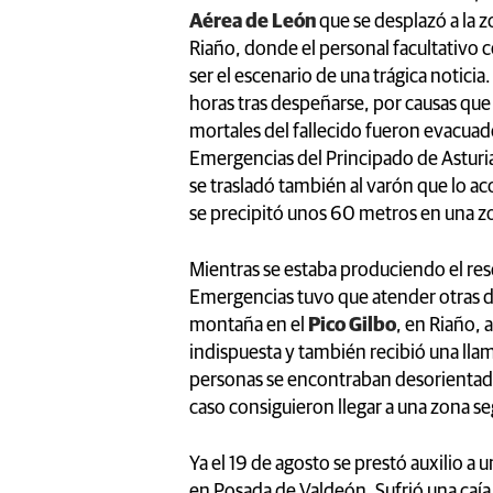
Aérea de León
que se desplazó a la zo
Riaño, donde el personal facultativo ce
ser el escenario de una trágica noticia
horas tras despeñarse, por causas que
mortales del fallecido fueron evacuad
Emergencias del Principado de Asturia
se trasladó también al varón que lo ac
se precipitó unos 60 metros en una zon
Mientras se estaba produciendo el res
Emergencias tuvo que atender otras d
montaña en el
Pico Gilbo
, en Riaño,
indispuesta y también recibió una lla
personas se encontraban desorientada
caso consiguieron llegar a una zona seg
Ya el 19 de agosto se prestó auxilio a
en Posada de Valdeón. Sufrió una caía