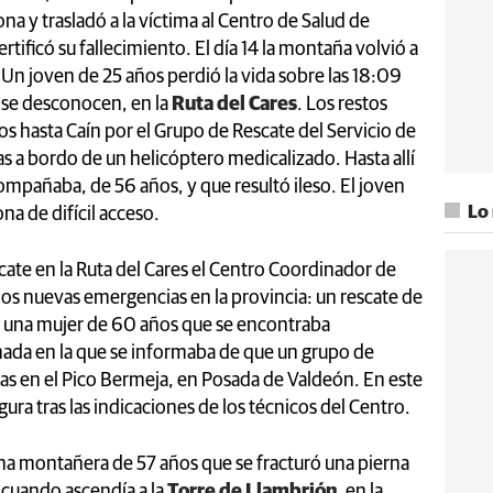
na y trasladó a la víctima al Centro de Salud de
rtificó su fallecimiento. El día 14 la montaña volvió a
. Un joven de 25 años perdió la vida sobre las 18:09
 se desconocen, en la
Ruta del Cares
. Los restos
os hasta Caín por el Grupo de Rescate del Servicio de
s a bordo de un helicóptero medicalizado. Hasta allí
ompañaba, de 56 años, y que resultó ileso. El joven
Lo
a de difícil acceso.
cate en la Ruta del Cares el Centro Coordinador de
os nuevas emergencias en la provincia: un rescate de
 a una mujer de 60 años que se encontraba
mada en la que se informaba de que un grupo de
s en el Pico Bermeja, en Posada de Valdeón. En este
ura tras las indicaciones de los técnicos del Centro.
 una montañera de 57 años que se fracturó una pierna
 cuando ascendía a la
Torre de Llambrión
, en la