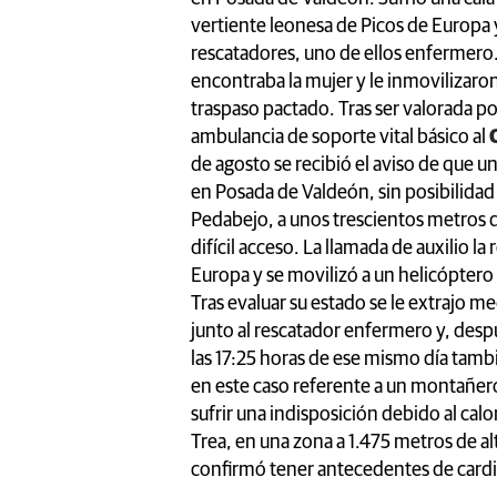
vertiente leonesa de Picos de Europa y
rescatadores, uno de ellos enfermero.
encontraba la mujer y le inmovilizaron 
traspaso pactado. Tras ser valorada po
ambulancia de soporte vital básico al
de agosto se recibió el aviso de que
en Posada de Valdeón, sin posibilidad 
Pedabejo, a unos trescientos metros d
difícil acceso. La llamada de auxilio l
Europa y se movilizó a un helicópter
Tras evaluar su estado se le extrajo 
junto al rescatador enfermero y, desp
las 17:25 horas de ese mismo día tamb
en este caso referente a un montañer
sufrir una indisposición debido al calo
Trea, en una zona a 1.475 metros de al
confirmó tener antecedentes de card