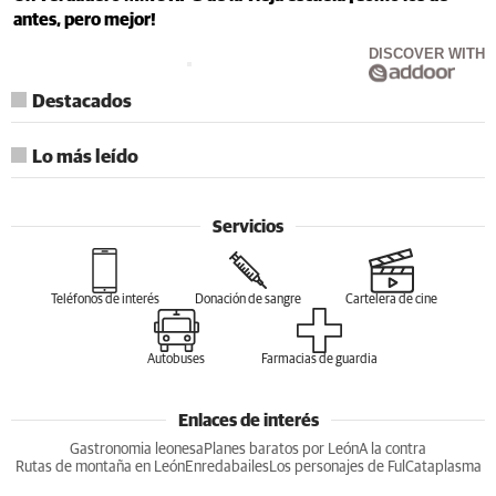
antes, pero mejor!
DISCOVER WITH
Destacados
Lo más leído
Servicios
Teléfonos de interés
Donación de sangre
Cartelera de cine
Autobuses
Farmacias de guardia
Enlaces de interés
Gastronomia leonesa
Planes baratos por León
A la contra
Rutas de montaña en León
Enredabailes
Los personajes de Ful
Cataplasma