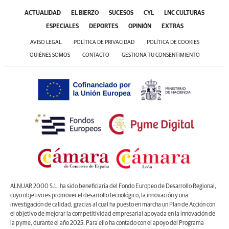
ACTUALIDAD
EL BIERZO
SUCESOS
CYL
LNC CULTURAS
ESPECIALES
DEPORTES
OPINIÓN
EXTRAS
AVISO LEGAL
POLÍTICA DE PRIVACIDAD
POLÍTICA DE COOKIES
QUIÉNES SOMOS
CONTACTO
GESTIONA TU CONSENTIMIENTO
ALNUAR 2000 S.L. ha sido beneficiaria del Fondo Europeo de Desarrollo Regional,
cuyo objetivo es promover el desarrollo tecnológico, la innovación y una
investigación de calidad, gracias al cual ha puesto en marcha un Plan de Acción con
el objetivo de mejorar la competitividad empresarial apoyada en la innovación de
la pyme, durante el año 2025. Para ello ha contado con el apoyo del Programa