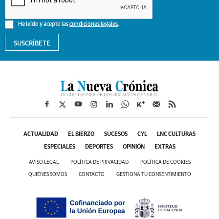
He leído y acepto las
condiciones legales
.
SUSCRÍBETE
ACTUALIDAD
EL BIERZO
SUCESOS
CYL
LNC CULTURAS
ESPECIALES
DEPORTES
OPINIÓN
EXTRAS
AVISO LEGAL
POLÍTICA DE PRIVACIDAD
POLÍTICA DE COOKIES
QUIÉNES SOMOS
CONTACTO
GESTIONA TU CONSENTIMIENTO