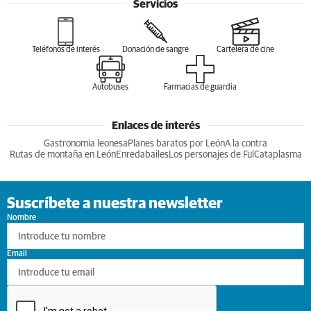
Servicios
Teléfonos de interés
Donación de sangre
Cartelera de cine
Autobuses
Farmacias de guardia
Enlaces de interés
Gastronomia leonesa
Planes baratos por León
A la contra
Rutas de montaña en León
Enredabailes
Los personajes de Ful
Cataplasma
Suscríbete a nuestra newsletter
Nombre
Email