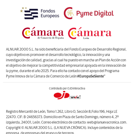
ALNUAR 2000 S.L. ha sido beneficiaria del Fondo Europeo de Desarrollo Regional,
cuyo objetivo es promover el desarrollo tecnológico, la innovación y una
investigación de calidad, gracias al cual ha puesto en marcha un Plan de Acción con
el objetivo de mejorar la competitividad empresarial apoyada en la innovación de
la pyme, durante el año 2025. Para ello ha contado con el apoyo del Programa
Pyme Innova de la Cámara de Comercio de León
#EuropaSeSiente”
Controlado por OJDinteractiva
Registro Mercantil de León, Tomo 1.262, Libro O, Sección 8,Folio 196, Hoja LE
22470. CIF: B-24656373. Domicilio en Plaza de Santo Domingo, número 4, 2º
izquierda, 24001, León. Correo electrónico de contacto: web@lanuevacronica.com.
Copyright © ALNUAR 2000 S.L. (LA NUEVA CRÓNICA). Incluye contenidos de la
empresa, de empresas del grupo o de terceros.