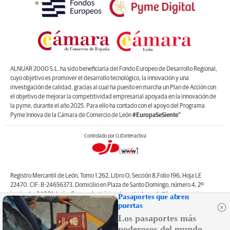
ALNUAR 2000 S.L. ha sido beneficiaria del Fondo Europeo de Desarrollo Regional,
cuyo objetivo es promover el desarrollo tecnológico, la innovación y una
investigación de calidad, gracias al cual ha puesto en marcha un Plan de Acción con
el objetivo de mejorar la competitividad empresarial apoyada en la innovación de
la pyme, durante el año 2025. Para ello ha contado con el apoyo del Programa
Pyme Innova de la Cámara de Comercio de León
#EuropaSeSiente”
Controlado por OJDinteractiva
Registro Mercantil de León, Tomo 1.262, Libro O, Sección 8,Folio 196, Hoja LE
22470. CIF: B-24656373. Domicilio en Plaza de Santo Domingo, número 4, 2º
izquierda, 24001, León. Correo electrónico de contacto: web@lanuevacronica.com.
Pasaportes que abren
Copyright © ALNUAR 2000 S.L. (LA NUEVA CRÓNICA). Incluye contenidos de la
puertas
empresa, de empresas del grupo o de terceros.
Los pasaportes más
poderosos del mundo,