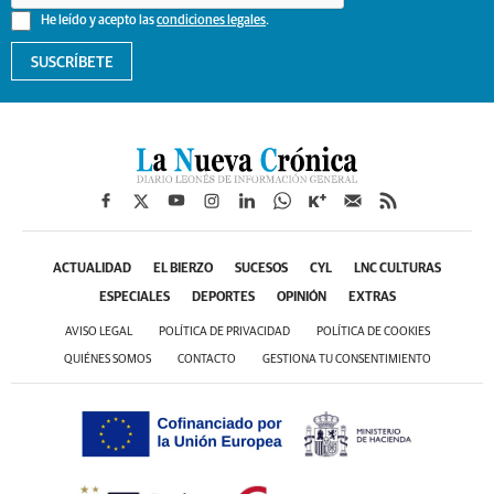
He leído y acepto las
condiciones legales
.
SUSCRÍBETE
ACTUALIDAD
EL BIERZO
SUCESOS
CYL
LNC CULTURAS
ESPECIALES
DEPORTES
OPINIÓN
EXTRAS
AVISO LEGAL
POLÍTICA DE PRIVACIDAD
POLÍTICA DE COOKIES
QUIÉNES SOMOS
CONTACTO
GESTIONA TU CONSENTIMIENTO