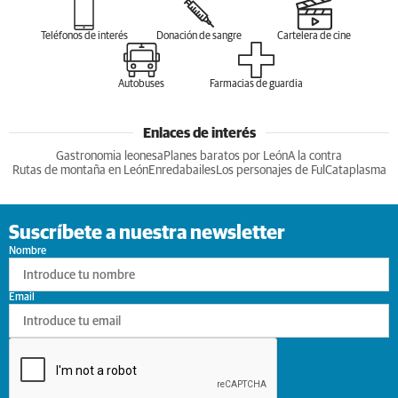
Teléfonos de interés
Donación de sangre
Cartelera de cine
Autobuses
Farmacias de guardia
Enlaces de interés
Gastronomia leonesa
Planes baratos por León
A la contra
Rutas de montaña en León
Enredabailes
Los personajes de Ful
Cataplasma
Suscríbete a nuestra newsletter
Nombre
Email