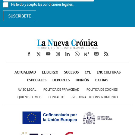
He leído y acepto las
condiciones legales
.
SUSCRÍBETE
ACTUALIDAD
EL BIERZO
SUCESOS
CYL
LNC CULTURAS
ESPECIALES
DEPORTES
OPINIÓN
EXTRAS
AVISO LEGAL
POLÍTICA DE PRIVACIDAD
POLÍTICA DE COOKIES
QUIÉNES SOMOS
CONTACTO
GESTIONA TU CONSENTIMIENTO