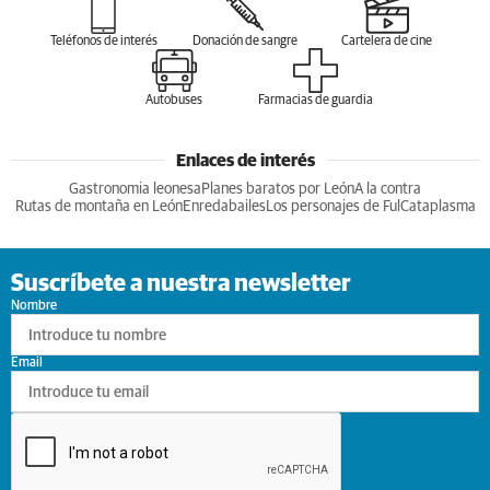
Teléfonos de interés
Donación de sangre
Cartelera de cine
Autobuses
Farmacias de guardia
Enlaces de interés
Gastronomia leonesa
Planes baratos por León
A la contra
Rutas de montaña en León
Enredabailes
Los personajes de Ful
Cataplasma
Suscríbete a nuestra newsletter
Nombre
Email