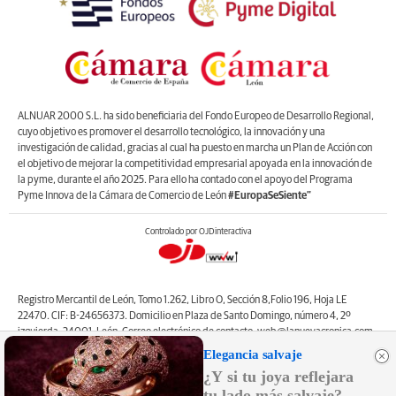
ALNUAR 2000 S.L. ha sido beneficiaria del Fondo Europeo de Desarrollo Regional,
cuyo objetivo es promover el desarrollo tecnológico, la innovación y una
investigación de calidad, gracias al cual ha puesto en marcha un Plan de Acción con
el objetivo de mejorar la competitividad empresarial apoyada en la innovación de
la pyme, durante el año 2025. Para ello ha contado con el apoyo del Programa
Pyme Innova de la Cámara de Comercio de León
#EuropaSeSiente”
Controlado por OJDinteractiva
Registro Mercantil de León, Tomo 1.262, Libro O, Sección 8,Folio 196, Hoja LE
22470. CIF: B-24656373. Domicilio en Plaza de Santo Domingo, número 4, 2º
izquierda, 24001, León. Correo electrónico de contacto: web@lanuevacronica.com.
Copyright © ALNUAR 2000 S.L. (LA NUEVA CRÓNICA). Incluye contenidos de la
Elegancia salvaje
empresa, de empresas del grupo o de terceros.
¿Y si tu joya reflejara
tu lado más salvaje?