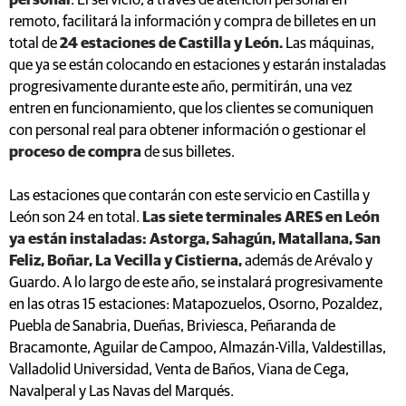
personal
. El servicio, a través de atención personal en
remoto, facilitará la información y compra de billetes en un
total de
24 estaciones de Castilla y León.
Las máquinas,
que ya se están colocando en estaciones y estarán instaladas
progresivamente durante este año, permitirán, una vez
entren en funcionamiento, que los clientes se comuniquen
con personal real para obtener información o gestionar el
proceso de compra
de sus billetes.
Las estaciones que contarán con este servicio en Castilla y
León son 24 en total.
Las siete terminales ARES en León
ya están instaladas: Astorga, Sahagún, Matallana, San
Feliz, Boñar, La Vecilla y Cistierna,
además de Arévalo y
Guardo. A lo largo de este año, se instalará progresivamente
en las otras 15 estaciones: Matapozuelos, Osorno, Pozaldez,
Puebla de Sanabria, Dueñas, Briviesca, Peñaranda de
Bracamonte, Aguilar de Campoo, Almazán-Villa, Valdestillas,
Valladolid Universidad, Venta de Baños, Viana de Cega,
Navalperal y Las Navas del Marqués.