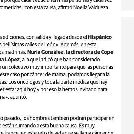
ami porque cada vez se unen más personas y cada vez
ometidas» con esta causa, afirmó Noelia Valdueza.
s ediciones, con salida y llegada desde el
Hispánico
s bellísimas calles de León». Además, en esta
dos madrinas:
Nuria González, la directora de Cope
na López
, a la que indicó que han considerado
a un colectivo muy importante para que las personas
 este caso por cáncer de mama, podamos llegar a la
rzas. Los oncólogos y toda la parte médica que hay
er estar aquí hoy y por eso la hemos invitado para
na», apuntó.
año pasado, los hombres también podrán participar en
e están sumando a esta buena causa. Es muy
e trance, en este reto de vida que se llama cáncer de