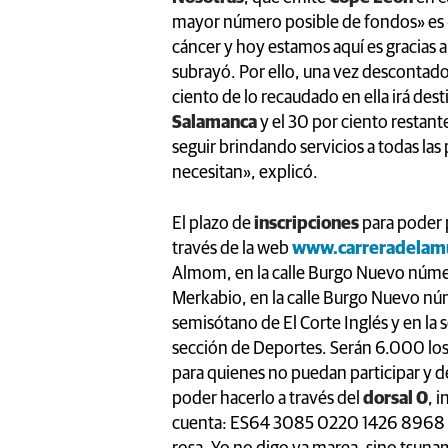
mayor número posible de fondos» es
cáncer y hoy estamos aquí es gracias a 
subrayó. Por ello, una vez descontados
ciento de lo recaudado en ella irá dest
Salamanca
y el 30 por ciento restan
seguir brindando servicios a todas la
necesitan», explicó.
El plazo de
inscripciones
para poder p
través de la web
www.carreradelam
Almom, en la calle Burgo Nuevo númer
Merkabio, en la calle Burgo Nuevo núm
semisótano de El Corte Inglés y en la 
sección de Deportes. Serán 6.000 lo
para quienes no puedan participar y 
poder hacerlo a través del
dorsal 0
, 
cuenta: ES64 3085 0220 1426 8968 9