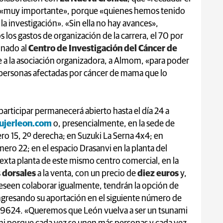
 «muy importante», porque «quienes hemos tenido
la investigación». «Sin ella no hay avances»,
 los gastos de organización de la carrera, el 70 por
inado al
Centro de Investigación del Cáncer de
te a la asociación organizadora, a Almom, «para poder
s personas afectadas por cáncer de mama que lo
articipar permanecerá abierto hasta el día 24 a
ujerleon.com
o, presencialmente, en la sede de
o 15, 2º derecha; en Suzuki La Serna 4x4; en
ero 22; en el espacio Drasanvi en la planta del
sexta planta de este mismo centro comercial, en la
s
dorsales
a la venta, con un precio de
diez euros
y,
deseen colaborar igualmente, tendrán la opción de
ingresando su aportación en el siguiente número de
624. «Queremos que León vuelva a ser un tsunami