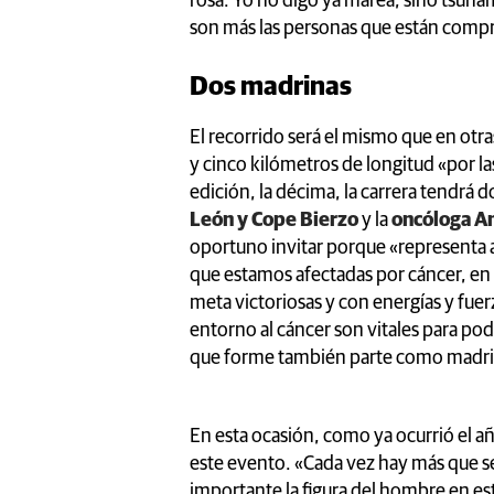
rosa. Yo no digo ya marea, sino tsun
son más las personas que están compr
Dos madrinas
El recorrido será el mismo que en otra
y cinco kilómetros de longitud «por la
edición, la décima, la carrera tendrá 
León y Cope Bierzo
y la
oncóloga A
oportuno invitar porque «representa 
que estamos afectadas por cáncer, en
meta victoriosas y con energías y fue
entorno al cáncer son vitales para pod
que forme también parte como madri
En esta ocasión, como ya ocurrió el 
este evento. «Cada vez hay más que s
importante la figura del hombre en est