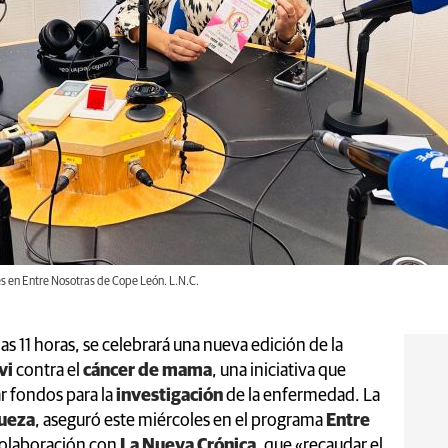
s en Entre Nosotras de Cope León. L.N.C.
as 11 horas, se celebrará una nueva edición de la
vi
contra el
cáncer de mama
, una iniciativa que
r fondos para la
investigación
de la enfermedad. La
dueza
, aseguró este miércoles en el programa
Entre
olaboración con
La Nueva Crónica
, que «recaudar el