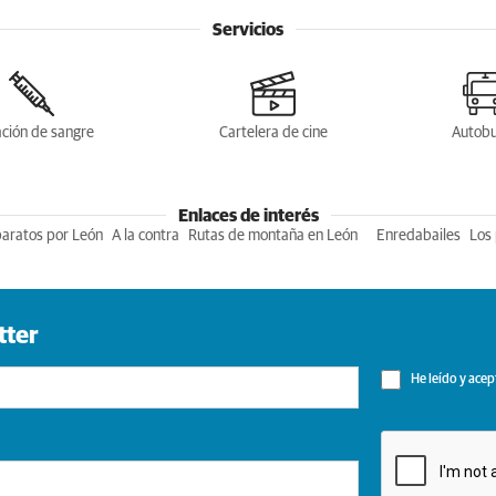
Servicios
ción de sangre
Cartelera de cine
Autob
Enlaces de interés
baratos por León
A la contra
Rutas de montaña en León
Enredabailes
Los 
tter
He leído y acep