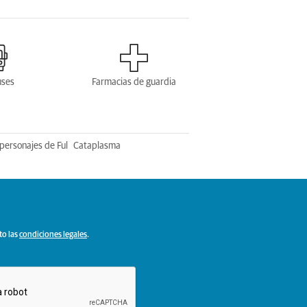
uses
Farmacias de guardia
personajes de Ful
Cataplasma
to las
condiciones legales
.