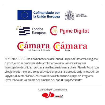
ALNUAR 2000 S.L. ha sido beneficiaria del Fondo Europeo de Desarrollo Regional,
cuyo objetivo es promover el desarrollo tecnológico, la innovación y una
investigación de calidad, gracias al cual ha puesto en marcha un Plan de Acción con
el objetivo de mejorar la competitividad empresarial apoyada en la innovación de
la pyme, durante el año 2025. Para ello ha contado con el apoyo del Programa
Pyme Innova de la Cámara de Comercio de León
#EuropaSeSiente”
Controlado por OJDinteractiva