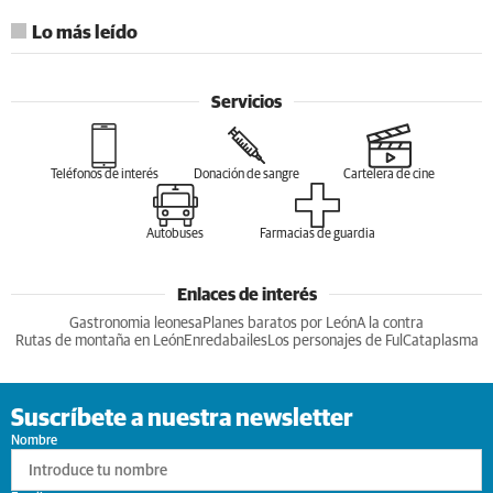
Lo más leído
Servicios
Teléfonos de interés
Donación de sangre
Cartelera de cine
Autobuses
Farmacias de guardia
Enlaces de interés
Gastronomia leonesa
Planes baratos por León
A la contra
Rutas de montaña en León
Enredabailes
Los personajes de Ful
Cataplasma
Suscríbete a nuestra newsletter
Nombre