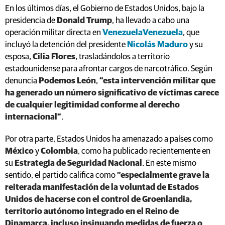
En los últimos días, el Gobierno de Estados Unidos, bajo la
presidencia de
Donald Trump
, ha llevado a cabo una
operación militar directa en
Venezuela
Venezuela
, que
incluyó la detención del presidente
Nicolás Maduro
y su
esposa,
Cilia Flores
, trasladándolos a territorio
estadounidense para afrontar cargos de narcotráfico. Según
denuncia
Podemos León
,
“esta intervención militar que
ha generado un número significativo de víctimas carece
de cualquier legitimidad conforme al derecho
internacional”
.
Por otra parte, Estados Unidos ha amenazado a países como
México
y
Colombia
, como ha publicado recientemente en
su
Estrategia de Seguridad Nacional
. En este mismo
sentido, el partido califica como
“especialmente grave la
reiterada manifestación de la voluntad de Estados
Unidos de hacerse con el control de Groenlandia,
territorio autónomo integrado en el Reino de
Dinamarca, incluso insinuando medidas de fuerza o