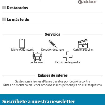
Destacados
Lo más leído
Servicios
Teléfonos de interés
Donación de sangre
Cartelera de cine
Autobuses
Farmacias de guardia
Enlaces de interés
Gastronomia leonesa
Planes baratos por León
A la contra
Rutas de montaña en León
Enredabailes
Los personajes de Ful
Cataplasma
Suscríbete a nuestra newsletter