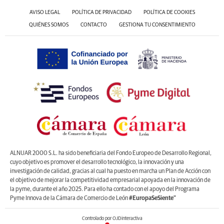
AVISO LEGAL
POLÍTICA DE PRIVACIDAD
POLÍTICA DE COOKIES
QUIÉNES SOMOS
CONTACTO
GESTIONA TU CONSENTIMIENTO
ALNUAR 2000 S.L. ha sido beneficiaria del Fondo Europeo de Desarrollo Regional,
cuyo objetivo es promover el desarrollo tecnológico, la innovación y una
investigación de calidad, gracias al cual ha puesto en marcha un Plan de Acción con
el objetivo de mejorar la competitividad empresarial apoyada en la innovación de
la pyme, durante el año 2025. Para ello ha contado con el apoyo del Programa
Pyme Innova de la Cámara de Comercio de León
#EuropaSeSiente”
Controlado por OJDinteractiva