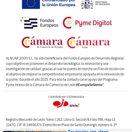
ALNUAR 2000 S.L. ha sido beneficiaria del Fondo Europeo de Desarrollo Regional,
cuyo objetivo es promover el desarrollo tecnológico, la innovación y una
investigación de calidad, gracias al cual ha puesto en marcha un Plan de Acción con
el objetivo de mejorar la competitividad empresarial apoyada en la innovación de
la pyme, durante el año 2025. Para ello ha contado con el apoyo del Programa
Pyme Innova de la Cámara de Comercio de León
#EuropaSeSiente”
Controlado por OJDinteractiva
Registro Mercantil de León, Tomo 1.262, Libro O, Sección 8,Folio 196, Hoja LE
22470. CIF: B-24656373. Domicilio en Plaza de Santo Domingo, número 4, 2º
izquierda, 24001, León. Correo electrónico de contacto: web@lanuevacronica.com.
Pasaportes que abren