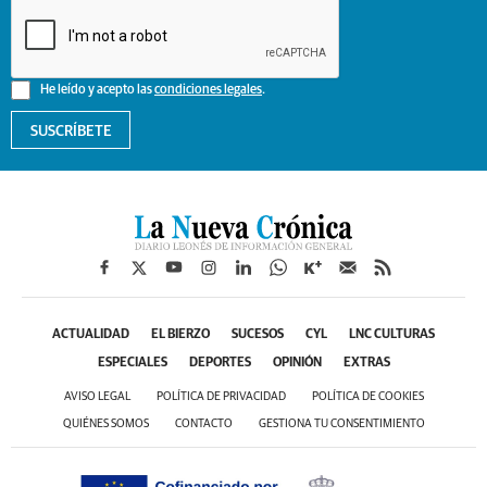
He leído y acepto las
condiciones legales
.
SUSCRÍBETE
ACTUALIDAD
EL BIERZO
SUCESOS
CYL
LNC CULTURAS
ESPECIALES
DEPORTES
OPINIÓN
EXTRAS
AVISO LEGAL
POLÍTICA DE PRIVACIDAD
POLÍTICA DE COOKIES
QUIÉNES SOMOS
CONTACTO
GESTIONA TU CONSENTIMIENTO