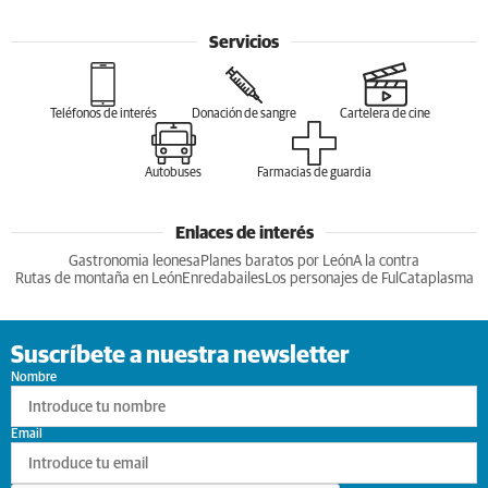
Servicios
Teléfonos de interés
Donación de sangre
Cartelera de cine
Autobuses
Farmacias de guardia
Enlaces de interés
Gastronomia leonesa
Planes baratos por León
A la contra
Rutas de montaña en León
Enredabailes
Los personajes de Ful
Cataplasma
Suscríbete a nuestra newsletter
Nombre
Email