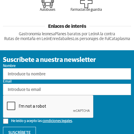
Autobuses
Farmacias de guardia
Enlaces de interés
Gastronomia leonesa
Planes baratos por León
A la contra
Rutas de montaña en León
Enredabailes
Los personajes de Ful
Cataplasma
Suscríbete a nuestra newsletter
Nombre
Email
He leído y acepto las
condiciones legales
.
SUSCRÍBETE