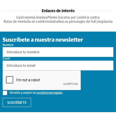
Enlaces de interés
Gastronomia leonesa
Planes baratos por León
A la contra
Rutas de montaña en León
Enredabailes
Los personajes de Ful
Cataplasma
Suscríbete a nuestra newsletter
Nombre
Email
He leído y acepto las
condiciones legales
.
SUSCRÍBETE