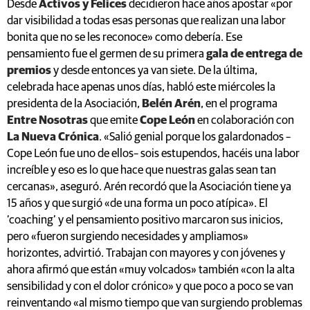
Desde
Activos y Felices
decidieron hace años apostar «por
dar visibilidad a todas esas personas que realizan una labor
bonita que no se les reconoce» como debería. Ese
pensamiento fue el germen de su primera
gala de entrega de
premios
y desde entonces ya van siete. De la última,
celebrada hace apenas unos días, habló este miércoles la
presidenta de la Asociación,
Belén Arén
, en el programa
Entre Nosotras
que emite
Cope León
en colaboración con
La Nueva Crónica
. «Salió genial porque los galardonados –
Cope León fue uno de ellos– sois estupendos, hacéis una labor
increíble y eso es lo que hace que nuestras galas sean tan
cercanas», aseguró. Arén recordó que la Asociación tiene ya
15 años y que surgió «de una forma un poco atípica». El
‘coaching’ y el pensamiento positivo marcaron sus inicios,
pero «fueron surgiendo necesidades y ampliamos»
horizontes, advirtió. Trabajan con mayores y con jóvenes y
ahora afirmó que están «muy volcados» también «con la alta
sensibilidad y con el dolor crónico» y que poco a poco se van
reinventando «al mismo tiempo que van surgiendo problemas