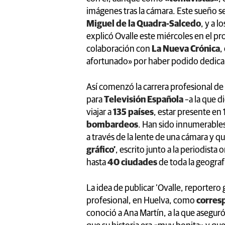
imágenes tras la cámara. Este sueño s
Miguel de la Quadra-Salcedo
, y a 
explicó Ovalle este miércoles en el p
colaboración con
La Nueva Crónica
,
afortunado» por haber podido dedica
Así comenzó la carrera profesional de
para
Televisión Española
–a la que d
viajar a
135 países
, estar presente en
bombardeos
. Han sido innumerable
a través de la lente de una cámara y q
gráfico’
, escrito junto a la periodist
hasta
40 ciudades
de toda la geograf
La idea de publicar ‘Ovalle, reportero 
profesional, en Huelva, como
corres
conoció a Ana Martín, a la que aseguró 