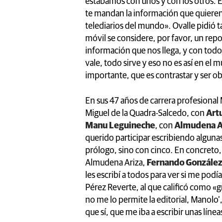
estábamos con unos y con los otros. 
te mandan la información que quieren
telediarios del mundo». Ovalle pidió
móvil se considere, por favor, un repo
información que nos llega, y con todo 
vale, todo sirve y eso no es así en e
importante, que es contrastar y ser o
En sus 47 años de carrera profesional
Miguel de la Quadra-Salcedo, con
Art
Manu Leguineche
, con
Almudena A
querido participar escribiendo algunas
prólogo, sino con cinco. En concreto,
Almudena Ariza,
Fernando González
les escribí a todos para ver si me podí
Pérez Reverte, al que calificó como «
no me lo permite la editorial, Manolo’
que sí, que me iba a escribir unas línea