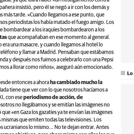
ñera insistió, pero él se negó a ir con los demás y
as más tarde. «Cuando llegamos a ese punto, que
esos periodistas los había matado el fuego amigo. Los
e bombardear a los iraquíes bombardearon a los
tas
que acompañaban en ese momento al general.
o era una masacre, y cuando llegamos al hotel lo
teléfono y llamar a Madrid. Pensaban que estábamos
nda y después nos fuimos a celebrarlo con una Pepsi
mos a llorar como niños», aseguró aún emocionado.
Lo
desde entonces a ahora
ha cambiado mucho la
Nada tiene que ver con lo que nosotros hacíamos a
XI, con ese
periodismo de acción, de
nosotros no llegábamos y se emitían las imágenes no
ó que «en Gaza los gazatíes ya te envían las imágenes
s mismas que emiten todas las televisiones. Los
os ucranianos lo mismo... No te dejan entrar. Antes