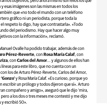
Éramos objetivos, pero ahora mismo son ellos los que
 y esas imágenes son las mismas en todos los
 también que «no todo el mundo con un teléfono
rtero gráfico ni un periodista, porque toda la
el respeto lo digo, hay que contrastarla». «Todo
l mundo del periodismo. Hay que hacer algo muy
bjetivos con la información», reclamó.
 Manuel Ovalle ha podido trabajar, además de con
uro Pérez-Reverte
, con
Rosa María Calaf
, con
riza
, con
Carlos del Amor
... y algunos de ellos han
 líneas para este libro, que no cuenta con un
 con los de Arturo Pérez-Reverte, Carlos del Amor,
 ‘Gonzo’
y Rosa María Calaf. «Es curioso, porque yo
an escribir un prólogo y todos dijeron que sí». Arturo
gran compañero y amigo», aseguró que le dijo ‘mira,
, pero a los dos o tres meses me contestó y me dijo
s y escribió 50».