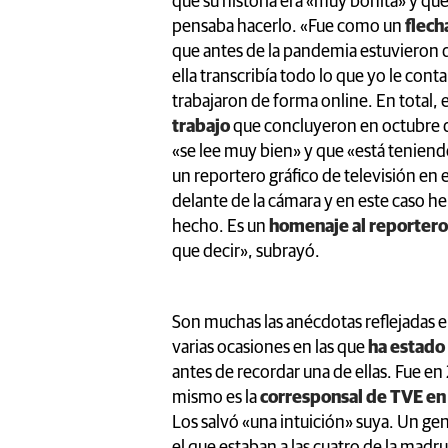
que su historia era «muy bonita» y que 
pensaba hacerlo. «Fue como un
flech
que antes de la pandemia estuvieron 
ella transcribía todo lo que yo le con
trabajaron de forma online. En total, el
trabajo
que concluyeron en octubre 
«se lee muy bien» y que «está teniend
un reportero gráfico de televisión en e
delante de la cámara y en este caso he
hecho. Es un
homenaje al reportero
que decir», subrayó.
Son muchas las anécdotas reflejadas en
varias ocasiones en las que
ha estado 
antes de recordar una de ellas. Fue e
mismo es la
corresponsal de TVE en
Los salvó «una intuición» suya. Un gen
el que estaban a las cuatro de la mad