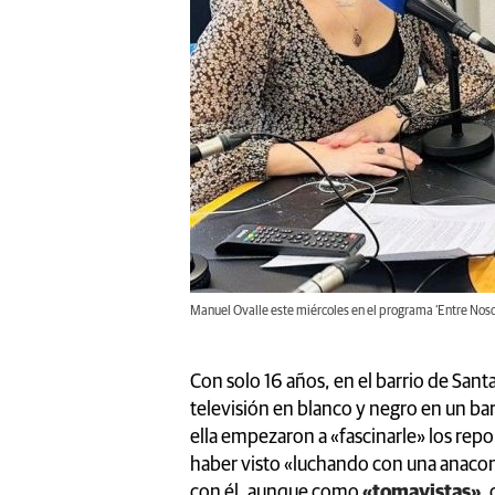
Manuel Ovalle este miércoles en el programa ‘Entre Nosot
Con solo 16 años, en el barrio de San
televisión en blanco y negro en un bar
ella empezaron a «fascinarle» los rep
haber visto «luchando con una anaconda
con él, aunque como
«tomavistas»
,