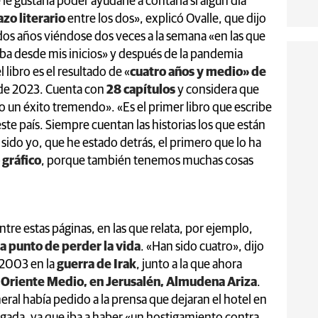
le gustaría poder ayudarle a contarla si algún día
azo literario
entre los dos», explicó Ovalle, que dijo
dos años viéndose dos veces a la semana «en las que
taba desde mis inicios» y después de la pandemia
 libro es el resultado de «
cuatro años y medio» de
de 2023. Cuenta con
28 capítulos
y considera que
o un éxito tremendo». «Es el primer libro que escribe
ste país. Siempre cuentan las historias los que están
 sido yo, que he estado detrás, el primero que lo ha
 gráfico
, porque también tenemos muchas cosas
tre estas páginas, en las que relata, por ejemplo,
a punto de perder la vida
. «Han sido cuatro», dijo
n 2003 en la
guerra de Irak
, junto a la que ahora
 Oriente Medio, en Jerusalén, Almudena Ariza
.
eral había pedido a la prensa que dejaran el hotel en
rugada, ya que iba a haber «un hostigamiento contra