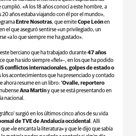
e cumplió. «A los 18 años conocí a este hombre, a
los 20 años estaba viajando con él por el mundo»,
rograma
Entre Nosotras
, que emite
Cope León
en
 en el que aseguró sentirse «un privilegiado, un
rse «a lo que siempre me ha gustado».
 este berciano que ha trabajado durante
47 años
ice que ha sido siempre «fiel»–, en los que ha podido
15 conflictos internacionales, golpes de estado o
s los acontecimientos que ha presenciado y contado
ue ahora resume en un libro:
‘Ovalle, reportero
a onubense
Ana Martín
y que se está presentando en
ía nacional.
gráfico’ surgió en los últimos cinco años de su vida
ponsal de TVE de Andalucía occidental
. Allí
que «le encanta la literatura» y que le dijo que sabía