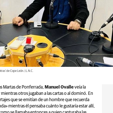
ras’ de Cope León. | L.N.C.
tas Martas de Ponferrada,
Manuel Ovalle
veía la
 mientras otros jugaban a las cartas o al dominó. En
ortajes que se emitían de un hombre que recuerda
» mientras él pensaba cuánto le gustaría estar allí,
 como se llamaba entonces a quien capturaba las