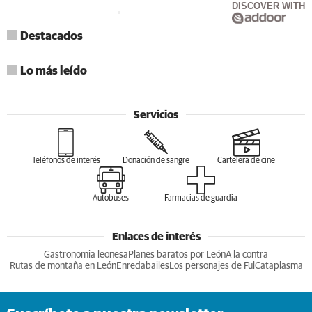
DISCOVER WITH
Destacados
Lo más leído
Servicios
Teléfonos de interés
Donación de sangre
Cartelera de cine
Autobuses
Farmacias de guardia
Enlaces de interés
Gastronomia leonesa
Planes baratos por León
A la contra
Rutas de montaña en León
Enredabailes
Los personajes de Ful
Cataplasma