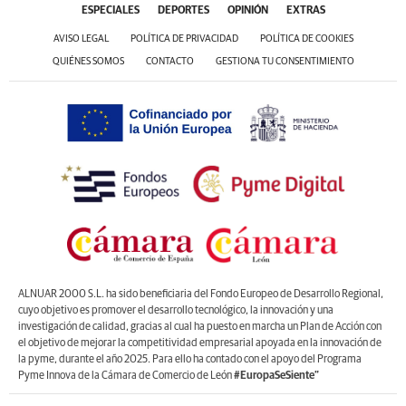
ESPECIALES
DEPORTES
OPINIÓN
EXTRAS
AVISO LEGAL
POLÍTICA DE PRIVACIDAD
POLÍTICA DE COOKIES
QUIÉNES SOMOS
CONTACTO
GESTIONA TU CONSENTIMIENTO
ALNUAR 2000 S.L. ha sido beneficiaria del Fondo Europeo de Desarrollo Regional,
cuyo objetivo es promover el desarrollo tecnológico, la innovación y una
investigación de calidad, gracias al cual ha puesto en marcha un Plan de Acción con
el objetivo de mejorar la competitividad empresarial apoyada en la innovación de
la pyme, durante el año 2025. Para ello ha contado con el apoyo del Programa
Pyme Innova de la Cámara de Comercio de León
#EuropaSeSiente”