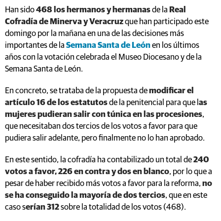
Han sido
468 los hermanos y hermanas
de la
Real
Cofradía de Minerva y Veracruz
que han participado este
domingo por la mañana en una de las decisiones más
importantes de la
Semana Santa de León
en los últimos
años con la votación celebrada el Museo Diocesano y de la
Semana Santa de León.
En concreto, se trataba de la propuesta de
modificar el
artículo 16 de los estatutos
de la penitencial para que l
as
mujeres pudieran salir con túnica en las procesiones
,
que necesitaban dos tercios de los votos a favor para que
pudiera salir adelante, pero finalmente no lo han aprobado.
En este sentido, la cofradía ha contabilizado un total de
240
votos a favor, 226 en contra y dos en blanco
, por lo que a
pesar de haber recibido más votos a favor para la reforma,
no
se ha conseguido la mayoría de dos tercios
, que en este
caso s
erían 312
sobre la totalidad de los votos (468).