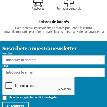
Autobuses
Farmacias de guardia
Enlaces de interés
Gastronomia leonesa
Planes baratos por León
A la contra
Rutas de montaña en León
Enredabailes
Los personajes de Ful
Cataplasma
Suscríbete a nuestra newsletter
Nombre
Email
He leído y acepto las
condiciones legales
.
SUSCRÍBETE