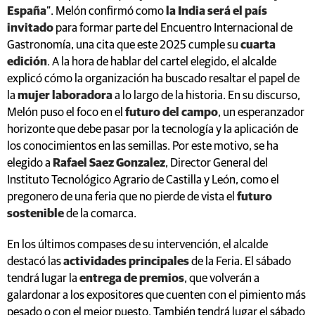
España
”. Melón confirmó como
la India será el país
invitado
para formar parte del Encuentro Internacional de
Gastronomía, una cita que este 2025 cumple su
cuarta
edición
. A la hora de hablar del cartel elegido, el alcalde
explicó cómo la organización ha buscado resaltar el papel de
la
mujer laboradora
a lo largo de la historia. En su discurso,
Melón puso el foco en el
futuro del campo
, un esperanzador
horizonte que debe pasar por la tecnología y la aplicación de
los conocimientos en las semillas. Por este motivo, se ha
elegido a
Rafael Saez Gonzalez
, Director General del
Instituto Tecnológico Agrario de Castilla y León, como el
pregonero de una feria que no pierde de vista el
futuro
sostenible
de la comarca.
En los últimos compases de su intervención, el alcalde
destacó las
actividades principales
de la Feria. El sábado
tendrá lugar la
entrega de premios
, que volverán a
galardonar a los expositores que cuenten con el pimiento más
pesado o con el mejor puesto. También tendrá lugar el sábado