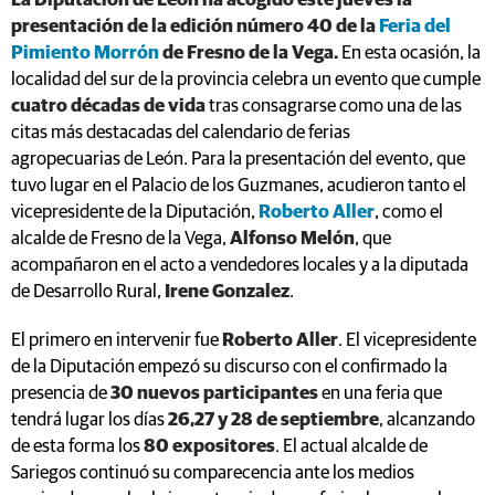
La Diputación de León ha acogido este jueves la
presentación de la edición número 40 de la
Feria del
Pimiento Morrón
de Fresno de la Vega.
En esta ocasión, la
localidad del sur de la provincia celebra un evento que cumple
cuatro décadas de vida
tras consagrarse como una de las
citas más destacadas del calendario de ferias
agropecuarias de León. Para la presentación del evento, que
tuvo lugar en el Palacio de los Guzmanes, acudieron tanto el
vicepresidente de la Diputación,
Roberto Aller
, como el
alcalde de Fresno de la Vega,
Alfonso Melón
, que
acompañaron en el acto a vendedores locales y a la diputada
de Desarrollo Rural,
Irene Gonzalez
.
El primero en intervenir fue
Roberto Aller
. El vicepresidente
de la Diputación empezó su discurso con el confirmado la
presencia de
30 nuevos participantes
en una feria que
tendrá lugar los días
26,27 y 28 de septiembre
, alcanzando
de esta forma los
80 expositores
. El actual alcalde de
Sariegos continuó su comparecencia ante los medios