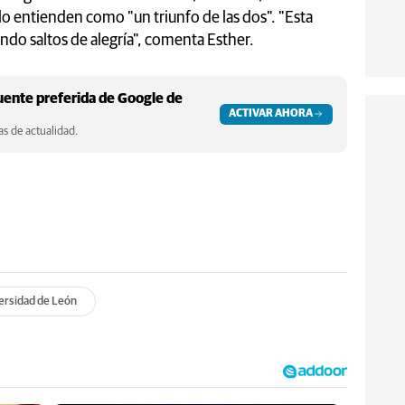
s, lo entienden como "un triunfo de las dos". "Esta
ndo saltos de alegría", comenta Esther.
ente preferida de Google de
ACTIVAR AHORA
s de actualidad.
ersidad de León