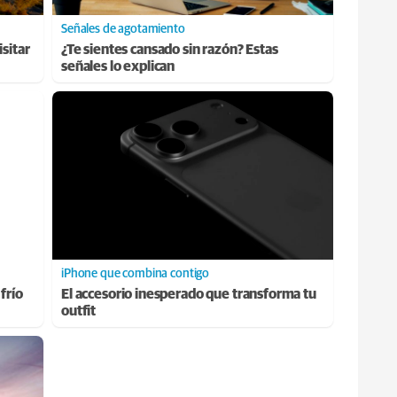
Señales de agotamiento
sitar
¿Te sientes cansado sin razón? Estas
señales lo explican
iPhone que combina contigo
frío
El accesorio inesperado que transforma tu
outfit