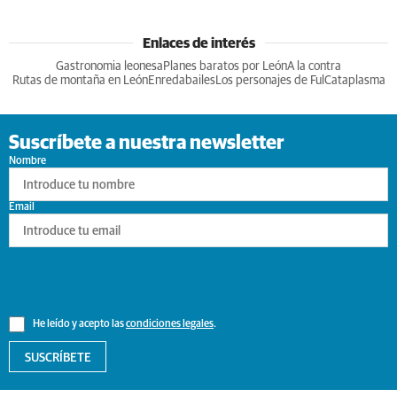
Enlaces de interés
Gastronomia leonesa
Planes baratos por León
A la contra
Rutas de montaña en León
Enredabailes
Los personajes de Ful
Cataplasma
Suscríbete a nuestra newsletter
Nombre
Email
He leído y acepto las
condiciones legales
.
SUSCRÍBETE