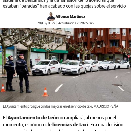
sistema de descansos y la transmisión de 15 licencias que
estaban “paradas” han acabado con las quejas sobre el servicio
Alfonso Martínez
28/02/2025
Actualizado a 28/02/2025
El Ayuntamiento prosigue con las mejoras en el servicio de taxi. MAURICIO PEÑA
El
Ayuntamiento de León
no ampliará, al menos por el
momento, el número de
licencias de taxi
. Era una decisión