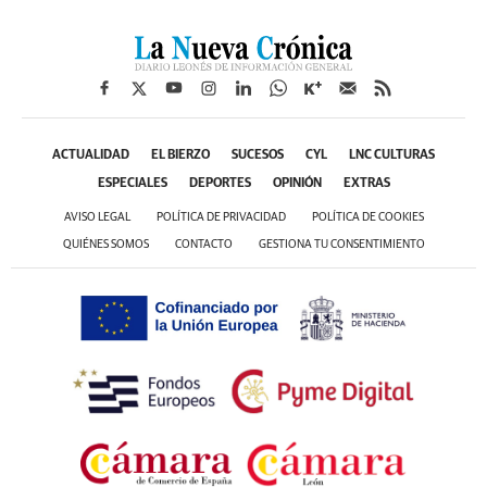
ACTUALIDAD
EL BIERZO
SUCESOS
CYL
LNC CULTURAS
ESPECIALES
DEPORTES
OPINIÓN
EXTRAS
AVISO LEGAL
POLÍTICA DE PRIVACIDAD
POLÍTICA DE COOKIES
QUIÉNES SOMOS
CONTACTO
GESTIONA TU CONSENTIMIENTO