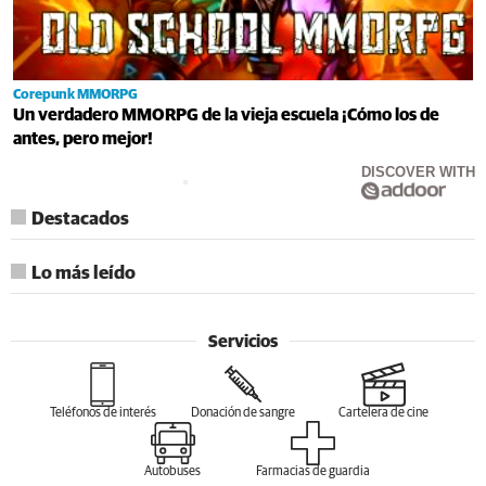
Corepunk MMORPG
Un verdadero MMORPG de la vieja escuela ¡Cómo los de
antes, pero mejor!
DISCOVER WITH
Destacados
Lo más leído
Servicios
Teléfonos de interés
Donación de sangre
Cartelera de cine
Autobuses
Farmacias de guardia