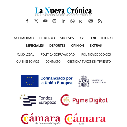
ACTUALIDAD
EL BIERZO
SUCESOS
CYL
LNC CULTURAS
ESPECIALES
DEPORTES
OPINIÓN
EXTRAS
AVISO LEGAL
POLÍTICA DE PRIVACIDAD
POLÍTICA DE COOKIES
QUIÉNES SOMOS
CONTACTO
GESTIONA TU CONSENTIMIENTO