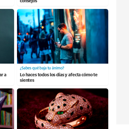
consejos
¿Sabes qué baja tu ánimo?
ar a
Lo haces todos los días y afecta cómo te
sientes