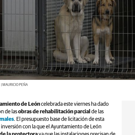
n. | MAURICIO PEÑA
amiento de León
celebrada este viernes ha dado
ón de las
obras de rehabilitación parcial
de las
imales
. El presupuesto base de licitación de esta
 inversión con la que el Ayuntamiento de León
de la protectora
ya que las instalaciones precisan de