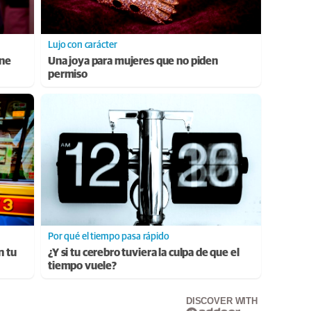
Lujo con carácter
ene
Una joya para mujeres que no piden
permiso
Por qué el tiempo pasa rápido
n tu
¿Y si tu cerebro tuviera la culpa de que el
tiempo vuele?
DISCOVER WITH