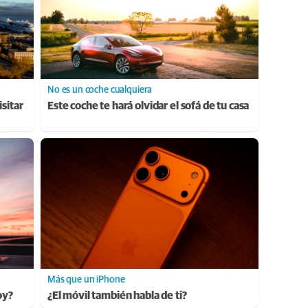
No es un coche cualquiera
sitar
Este coche te hará olvidar el sofá de tu casa
Más que un iPhone
oy?
¿El móvil también habla de ti?