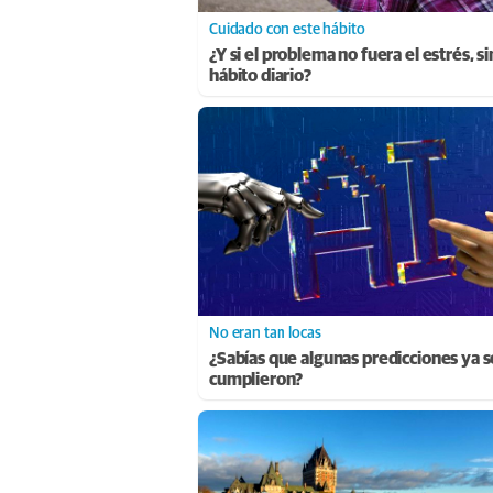
Cuidado con este hábito
¿Y si el problema no fuera el estrés, s
hábito diario?
No eran tan locas
¿Sabías que algunas predicciones ya s
cumplieron?