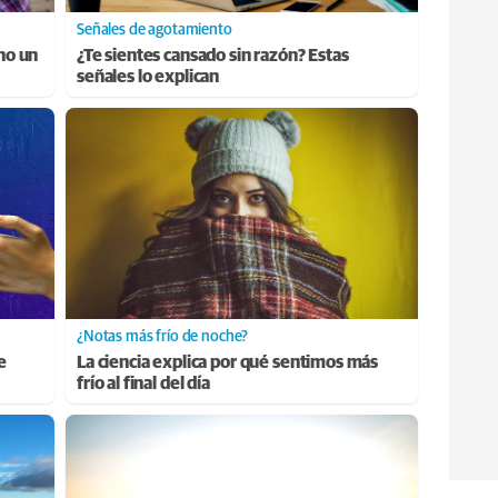
Señales de agotamiento
ino un
¿Te sientes cansado sin razón? Estas
señales lo explican
¿Notas más frío de noche?
e
La ciencia explica por qué sentimos más
frío al final del día