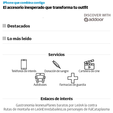
iPhone que combina contigo
El accesorio inesperado que transforma tu outfit
DISCOVER WITH
Destacados
Lo más leído
Servicios
Teléfonos de interés
Donación de sangre
Cartelera de cine
Autobuses
Farmacias de guardia
Enlaces de interés
Gastronomia leonesa
Planes baratos por León
A la contra
Rutas de montaña en León
Enredabailes
Los personajes de Ful
Cataplasma