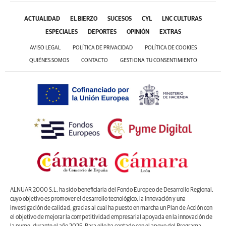
ACTUALIDAD
EL BIERZO
SUCESOS
CYL
LNC CULTURAS
ESPECIALES
DEPORTES
OPINIÓN
EXTRAS
AVISO LEGAL
POLÍTICA DE PRIVACIDAD
POLÍTICA DE COOKIES
QUIÉNES SOMOS
CONTACTO
GESTIONA TU CONSENTIMIENTO
ALNUAR 2000 S.L. ha sido beneficiaria del Fondo Europeo de Desarrollo Regional,
cuyo objetivo es promover el desarrollo tecnológico, la innovación y una
investigación de calidad, gracias al cual ha puesto en marcha un Plan de Acción con
el objetivo de mejorar la competitividad empresarial apoyada en la innovación de