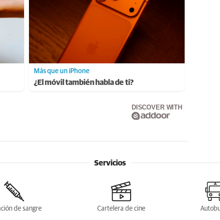
Más que un iPhone
¿El móvil también habla de ti?
DISCOVER WITH
Servicios
ción de sangre
Cartelera de cine
Autob