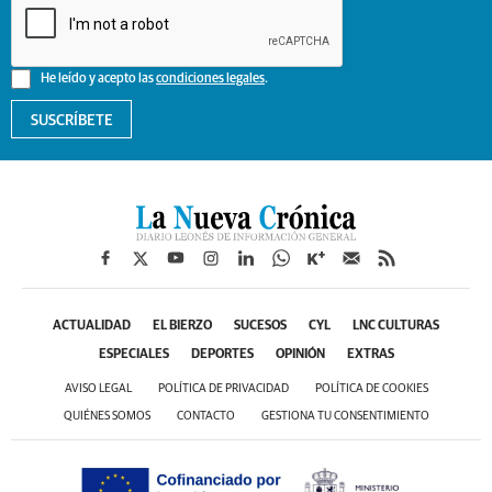
He leído y acepto las
condiciones legales
.
SUSCRÍBETE
ACTUALIDAD
EL BIERZO
SUCESOS
CYL
LNC CULTURAS
ESPECIALES
DEPORTES
OPINIÓN
EXTRAS
AVISO LEGAL
POLÍTICA DE PRIVACIDAD
POLÍTICA DE COOKIES
QUIÉNES SOMOS
CONTACTO
GESTIONA TU CONSENTIMIENTO