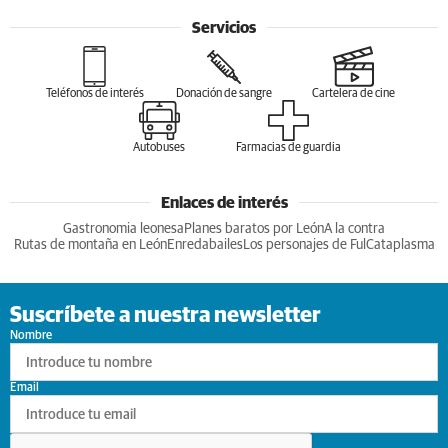
Servicios
Teléfonos de interés
Donación de sangre
Cartelera de cine
Autobuses
Farmacias de guardia
Enlaces de interés
Gastronomia leonesa
Planes baratos por León
A la contra
Rutas de montaña en León
Enredabailes
Los personajes de Ful
Cataplasma
Suscríbete a nuestra newsletter
Nombre
Email