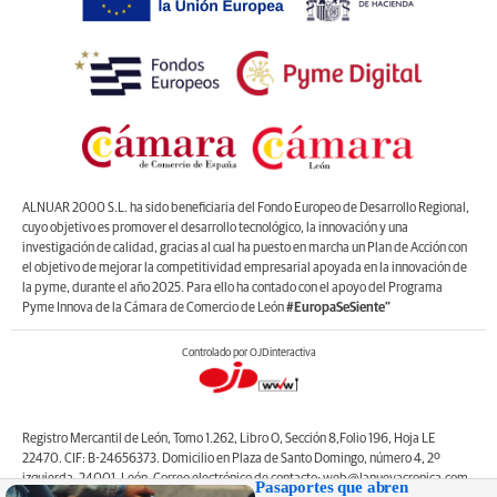
ALNUAR 2000 S.L. ha sido beneficiaria del Fondo Europeo de Desarrollo Regional,
cuyo objetivo es promover el desarrollo tecnológico, la innovación y una
investigación de calidad, gracias al cual ha puesto en marcha un Plan de Acción con
el objetivo de mejorar la competitividad empresarial apoyada en la innovación de
la pyme, durante el año 2025. Para ello ha contado con el apoyo del Programa
Pyme Innova de la Cámara de Comercio de León
#EuropaSeSiente”
Controlado por OJDinteractiva
Registro Mercantil de León, Tomo 1.262, Libro O, Sección 8,Folio 196, Hoja LE
22470. CIF: B-24656373. Domicilio en Plaza de Santo Domingo, número 4, 2º
izquierda, 24001, León. Correo electrónico de contacto: web@lanuevacronica.com.
Pasaportes que abren