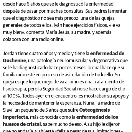
desde hace 6 años que se le diagnosticó la enfermedad,
después de pasar por muchas consultas. Sus padres lamentan
que el diagnóstico no sea más precoz, una de las quejas
generales de todos ellos. Iván hace ejercicios físicos, «le va
muy bien», comenta María Jesús, su madre, y además
colabora con una radio online.
Jordan tiene cuatro años y medio y tiene la
enfermedad de
Duchenne
, una patología neuromuscular y degenerativa que
se le ha diagnosticado hace pocos meses, lo cual hace que su
familia aún esté en proceso de asimilación de todo ello. Su
queja es que lo que mejor le va al niño es una tratamiento de
fisioterapia, pero la Seguridad Social no se hace cargo de ello
al 100%. Todos ayer en el encuentro les mostraban su apoyo y
la necesidad de mantener la esperanza. Nuria, la madre de
Slavi, un pequeño de 5 años que sufre
Osteogénesis
Imperfecta
, más conocida como la
enfermedad de los
huesos de cristal
, sabe mucho de eso. A su hijo le dijeron
que no andaría, y ahí está «feliz a pesar de sus limitaciones»,