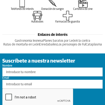
Teléfonos de interés
Donación de sangre
Cartelera de cine
Autobuses
Farmacias de guardia
Enlaces de interés
Gastronomia leonesa
Planes baratos por León
A la contra
Rutas de montaña en León
Enredabailes
Los personajes de Ful
Cataplasma
Suscríbete a nuestra newsletter
Nombre
Email