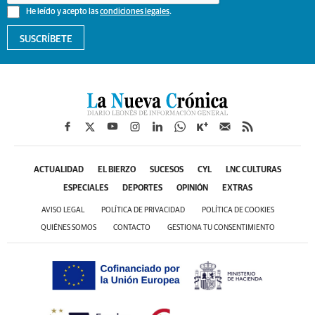
He leído y acepto las
condiciones legales
.
SUSCRÍBETE
ACTUALIDAD
EL BIERZO
SUCESOS
CYL
LNC CULTURAS
ESPECIALES
DEPORTES
OPINIÓN
EXTRAS
AVISO LEGAL
POLÍTICA DE PRIVACIDAD
POLÍTICA DE COOKIES
QUIÉNES SOMOS
CONTACTO
GESTIONA TU CONSENTIMIENTO