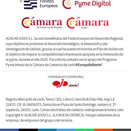
ALNUAR 2000 S.L. ha sido beneficiaria del Fondo Europeo de Desarrollo Regional,
cuyo objetivo es promover el desarrollo tecnológico, la innovación y una
investigación de calidad, gracias al cual ha puesto en marcha un Plan de Acción con
el objetivo de mejorar la competitividad empresarial apoyada en la innovación de
la pyme, durante el año 2025. Para ello ha contado con el apoyo del Programa
Pyme Innova de la Cámara de Comercio de León
#EuropaSeSiente”
Controlado por OJDinteractiva
Registro Mercantil de León, Tomo 1.262, Libro O, Sección 8,Folio 196, Hoja LE
22470. CIF: B-24656373. Domicilio en Plaza de Santo Domingo, número 4, 2º
izquierda, 24001, León. Correo electrónico de contacto: web@lanuevacronica.com.
Copyright © ALNUAR 2000 S.L. (LA NUEVA CRÓNICA). Incluye contenidos de la
empresa, de empresas del grupo o de terceros.