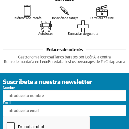
Teléfonos de interés
Donación de sangre
Cartelera de cine
Autobuses
Farmacias de guardia
Enlaces de interés
Gastronomia leonesa
Planes baratos por León
A la contra
Rutas de montaña en León
Enredabailes
Los personajes de Ful
Cataplasma
Suscríbete a nuestra newsletter
Nombre
Email