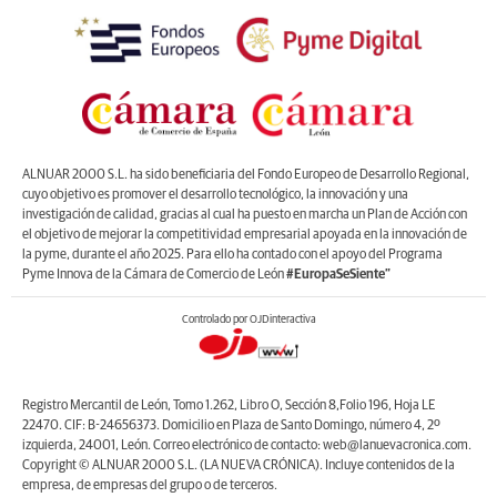
ALNUAR 2000 S.L. ha sido beneficiaria del Fondo Europeo de Desarrollo Regional,
cuyo objetivo es promover el desarrollo tecnológico, la innovación y una
investigación de calidad, gracias al cual ha puesto en marcha un Plan de Acción con
el objetivo de mejorar la competitividad empresarial apoyada en la innovación de
la pyme, durante el año 2025. Para ello ha contado con el apoyo del Programa
Pyme Innova de la Cámara de Comercio de León
#EuropaSeSiente”
Controlado por OJDinteractiva
Registro Mercantil de León, Tomo 1.262, Libro O, Sección 8,Folio 196, Hoja LE
22470. CIF: B-24656373. Domicilio en Plaza de Santo Domingo, número 4, 2º
izquierda, 24001, León. Correo electrónico de contacto: web@lanuevacronica.com.
Copyright © ALNUAR 2000 S.L. (LA NUEVA CRÓNICA). Incluye contenidos de la
empresa, de empresas del grupo o de terceros.