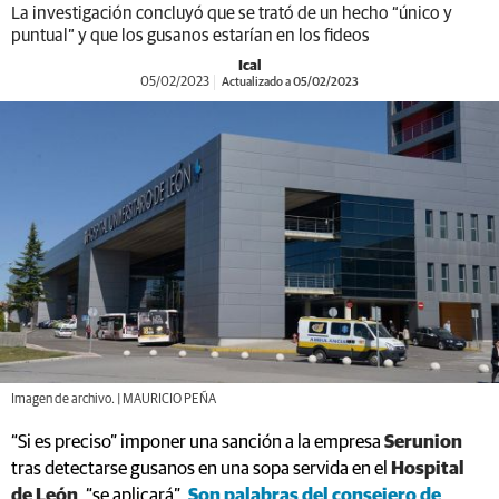
La investigación concluyó que se trató de un hecho “único y
puntual” y que los gusanos estarían en los fideos
Ical
05/02/2023
Actualizado a 05/02/2023
Imagen de archivo. | MAURICIO PEÑA
“Si es preciso” imponer una sanción a la empresa
Serunion
tras detectarse gusanos en una sopa servida en el
Hospital
de León
, “se aplicará”.
Son palabras del consejero de