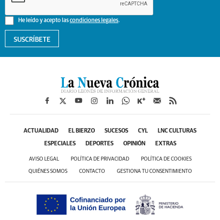
He leído y acepto las
condiciones legales
.
SUSCRÍBETE
ACTUALIDAD
EL BIERZO
SUCESOS
CYL
LNC CULTURAS
ESPECIALES
DEPORTES
OPINIÓN
EXTRAS
AVISO LEGAL
POLÍTICA DE PRIVACIDAD
POLÍTICA DE COOKIES
QUIÉNES SOMOS
CONTACTO
GESTIONA TU CONSENTIMIENTO