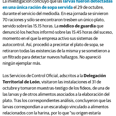
La investigación concluyó que las
larvas fueron detectadas
en una única ración de sopa servida
el 29 de octubre,
durante el servicio del mediodía. En esa jornada se sirvieron
70 raciones y sólo se encontraron tresben un único plato,
servido sobre las 15.15 horas. La
médico de guardia
que
denunció los hechos informó sobre las 15:45 horas del suceso,
momento en el que la empresa activo sus sistemas de
autocontrol. Así, procedió a precintar el plato de sopa, se
retiraron todas las existencias de la misma y se sometieron a
un filtrado para detectar nuevos hallazgos. No apareció
ningún ejemplar más.
Los Servicios de Control Oficial, adscritos a la
Delegación
Territorial de León
, visitaron las instalaciones el 31 de
octubre y tomaron muestras-testigo de los fideos, de una de
las larvas y de otros alimentos asociados a la elaboración del
plato. Tras los correspondientes análisis, concluyeron que las
larvas correspondían a un escarabajo vinculado a alimentos
relacionados con la harina, por lo que “su origen estaría