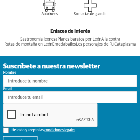
Autobuses
Farmacias de guardia
Enlaces de interés
Gastronomia leonesa
Planes baratos por León
A la contra
Rutas de montaña en León
Enredabailes
Los personajes de Ful
Cataplasma
Suscríbete a nuestra newsletter
Nombre
Email
He leído y acepto las
condiciones legales
.